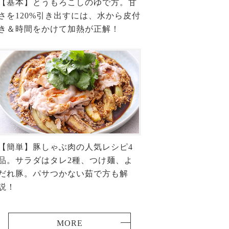
【基本】とうもろこしのゆで方。甘
さを120%引き出すには、水から皮付
き＆時間をかけて加熱が正解！
【簡単】豚しゃぶ肉の人気レシピ4
品。サラダはタレ2種、つけ麺、よ
だれ豚。パサつかない茹で方も解
説！
MORE