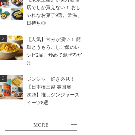
店でしか買えない！ おし
ゃれなお菓子9選。常温、
日持ち◎
2
【人気】甘みが濃い！ 簡
単とうもろこしご飯のレ
シピ2品。炒めて混ぜるだ
け
3
ジンジャー好き必見！
【日本橋三越 英国展
2026】推しジンジャース
イーツ8選