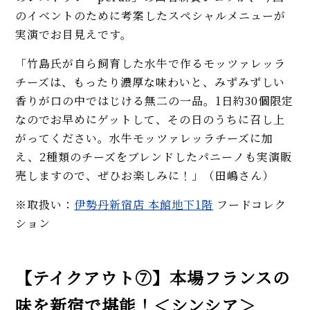
のイベントのために考案したスペシャルメニューが
実演でお目見えです。
「竹島氏が自ら飼育した水牛で作るモッツァレッラ
チーズは、もったり濃厚な味わいと、みずみずしい
香りが口の中ではじける無二の一品。1日約30個限定
なのでお早めにゲットして、その日のうちに召し上
がってください。水牛モッツァレッラチーズに加
え、2種類のチーズをブレンドしたパニーノも実演販
売しますので、ぜひお楽しみに！」（田嶋さん）
※取扱い：
伊勢丹新宿店 本館地下1階
フードコレク
ション
【テイクアウト⑦】本場フランスの
味を新宿で堪能！＜シンシア＞