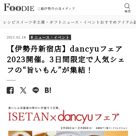
検索
レシピ
スイーツ
手土産・ギフト
ニュース・イベント
おすすめアイテム
# ニュース・イベント
2023.02.18
【伊勢丹新宿店】dancyuフェア
2023開催。3日間限定で人気シェ
フの“旨いもん”が集結！