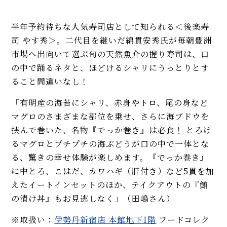
半年予約待ちな人気寿司店として知られる＜後楽寿
司 やす秀＞。二代目を継いだ綿貫安秀氏が毎朝豊洲
市場へ出向いて選ぶ旬の天然魚介の握り寿司は、口
の中で踊るネタと、ほどけるシャリにうっとりとす
ること間違いなし！
「有明産の海苔にシャリ、赤身やトロ、尾の身など
マグロのさまざまな部位を乗せ、さらに海ブドウを
挟んで巻いた、名物『でっか巻き』は必食！ とろけ
るマグロとプチプチの海ぶどうが口の中で一体とな
る、驚きの幸せ体験が楽しめます。『でっか巻き』
に中とろ、こはだ、カワハギ（肝付き）など5貫を加
えたイートインセットのほか、テイクアウトの『鮪
の漬け丼』もお見逃しなく」（田嶋さん）
※取扱い：
伊勢丹新宿店 本館地下1階
フードコレク