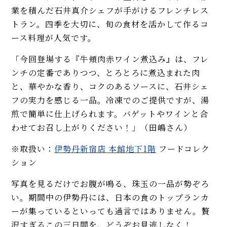
業を積んだ石井真介シェフが手がけるフレンチレス
トラン。四季を大切に、旬の食材を活かして作るコ
ース料理が人気です。
「今回登場する『牛頬肉赤ワイン煮込み』は、フレ
ンチの定番でありつつ、とろとろに煮込まれた肉
と、華やかな香り、コクのあるソースに、石井シェ
フの実力を感じる一品。冷凍でのご提供ですが、湯
煎で簡単に仕上げられます。バゲットやワインと合
わせてお召し上がりください！」（田嶋さん）
※取扱い：
伊勢丹新宿店 本館地下1階
フードコレク
ション
写真を見るだけでお腹が鳴る、珠玉の一品が勢ぞろ
い。期間中の伊勢丹には、日本の食のトップランカ
ーが集っているといっても過言ではありません。贅
沢すぎるこの三日間を、どうぞお見逃しなく！