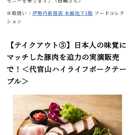
モニーを奏でます」（田嶋さん）
※取扱い：
伊勢丹新宿店 本館地下1階
フードコレク
ション
【テイクアウト⑤】日本人の味覚に
マッチした豚肉を迫力の実演販売
で！＜代官山ハイライフポークテー
ブル＞