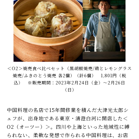
＜O2＞焼売食べ比べセット（黒胡椒焼売/鶏とレモングラス
焼売/ふきのとう焼売 各2個）（計6個） 1,801円（税
込） ※販売期間：2023年2月24日（金）〜2月26日
（日）
中国料理の名店で15年間修業を積んだ大津光太郎シ
ェフが、出身地である東京・清澄白河に開店した＜
O2（オーツー）＞。四川や上海といった地域性に縛
られない、柔軟な発想で作られる中国料理は、お店