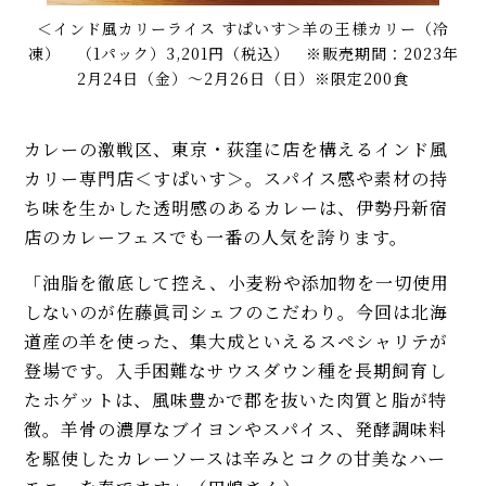
＜インド風カリーライス すぱいす＞羊の王様カリー（冷
凍） （1パック）3,201円（税込） ※販売期間：2023年
2月24日（金）〜2月26日（日）※限定200食
カレーの激戦区、東京・荻窪に店を構えるインド風
カリー専門店＜すぱいす＞。スパイス感や素材の持
ち味を生かした透明感のあるカレーは、伊勢丹新宿
店のカレーフェスでも一番の人気を誇ります。
「油脂を徹底して控え、小麦粉や添加物を一切使用
しないのが佐藤眞司シェフのこだわり。今回は北海
道産の羊を使った、集大成といえるスペシャリテが
登場です。入手困難なサウスダウン種を長期飼育し
たホゲットは、風味豊かで郡を抜いた肉質と脂が特
徴。羊骨の濃厚なブイヨンやスパイス、発酵調味料
を駆使したカレーソースは辛みとコクの甘美なハー