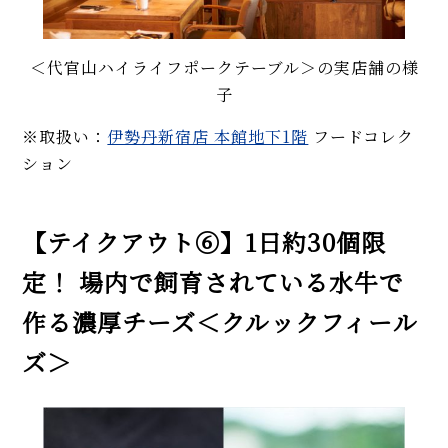
＜代官山ハイライフポークテーブル＞の実店舗の様
子
※取扱い：
伊勢丹新宿店 本館地下1階
フードコレク
ション
【テイクアウト⑥】1日約30個限
定！ 場内で飼育されている水牛で
作る濃厚チーズ＜クルックフィール
ズ＞