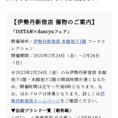
【伊勢丹新宿店 催物のご案内】
「ISETAN×dancyuフェア」
開催場所：
伊勢丹新宿店 本館地下1階
フードコ
レクション
開催期間：2023年2月24日（金）〜2月26日
（日）
※2023年2月24日（金）のみ伊勢丹新宿店 本館
地下1階・本館地下2階の開店時間が遅くなるた
め、開催時間は正午～午後8時となります。な
お、ほかフロアは休業となります。詳しくは
伊
勢丹新宿店ホームページ
をご確認ください。
▼出店ブランド一覧（敬称略）
＜O2＞、＜後楽寿司 やす秀＞、＜UEHARA