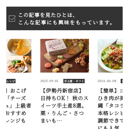
この記事を見たひとは、
こんな記事にも興味をもっています。
1
2026.06.08
2026.03.21
手土産・ギフト
レシピ
レシ
丹新宿店】
【簡単】ゴロゴロ
【専門店】
OK！ 秋のス
ひき肉が美味！ 沖
まで堪能「
手土産8選。
縄「タコライス」
フォンデュ
んご・さつ
本格レシピ。辛さ
レシピ。お
…
調節できて子ども
具材、アレ
にも人気
解説