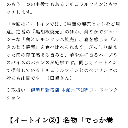
のもう一つの主役でもあるナチュラルワインともマ
ッチします。
「今回のイートインでは、3種類の焼売セットをご用
意。定番の『黒胡椒焼売』のほか、爽やかでジュー
シーな『鶏とレモングラス焼売』、春を感じる『ふ
きのとう焼売』を食べ比べられます。ぎっしり詰ま
った肉の存在感ある旨みと、華やかに香るハーブや
スパイスのバランスが絶妙です。同じくイートイン
で提供しているナチュラルワインとのペアリングの
妙にも注目です」（田嶋さん）
※取扱い：
伊勢丹新宿店 本館地下1階
フードコレク
ション
【イートイン②】名物「でっか巻