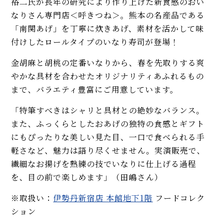
裕二氏が長年の研究により作り上げた新食感のおい
なりさん専門店＜呼きつね＞。熊本の名産品である
「南関あげ」を丁寧に炊きあげ、素材を活かして味
付けしたロールタイプのいなり寿司が登場！
金胡麻と胡桃の定番いなりから、春を先取りする爽
やかな具材を合わせたオリジナリティあふれるもの
まで、バラエティ豊富にご用意しています。
「特筆すべきはシャリと具材との絶妙なバランス。
また、ふっくらとしたおあげの独特の食感とギフト
にもぴったりな美しい見た目、一口で食べられる手
軽さなど、魅力は語り尽くせません。実演販売で、
繊細なお揚げを熟練の技でいなりに仕上げる過程
を、目の前で楽しめます」（田嶋さん）
※取扱い：
伊勢丹新宿店 本館地下1階
フードコレク
ション