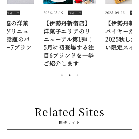
9
2025.09.13
2026.07.28
スイーツ
スイーツ
スイ
丹新宿店】
【伊勢丹新宿店】
日本橋三越
エリアのリ
バイヤーが考案！
子エリアが
アル第1弾！
2025秋しか買えな
ーアル！ 話
初登場する注
い限定スイーツ7選
ティスリー7
ランドを一挙
ドが登場
します
Related Sites
関連サイト