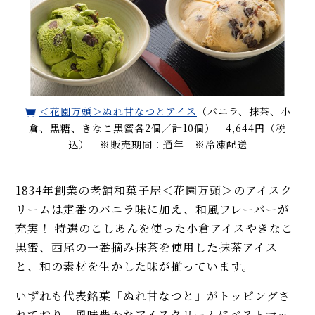
＜花園万頭＞ぬれ甘なつとアイス
（バニラ、抹茶、小
倉、黒糖、きなこ黒蜜各2個／計10個） 4,644円（税
込） ※販売期間：通年 ※冷凍配送
1834年創業の老舗和菓子屋＜花園万頭＞のアイスク
リームは定番のバニラ味に加え、和風フレーバーが
充実！ 特選のこしあんを使った小倉アイスやきなこ
黒蜜、西尾の一番摘み抹茶を使用した抹茶アイス
と、和の素材を生かした味が揃っています。
いずれも代表銘菓「ぬれ甘なつと」がトッピングさ
れており、風味豊かなアイスクリームにベストマッ