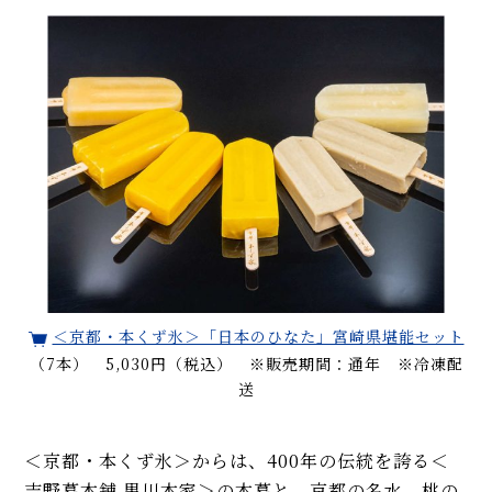
＜京都・本くず氷＞「日本のひなた」宮崎県堪能セット
（7本） 5,030円（税込） ※販売期間：通年 ※冷凍配
送
＜京都・本くず氷＞からは、400年の伝統を誇る＜
吉野葛本舗 黒川本家＞の本葛と、京都の名水、桃の