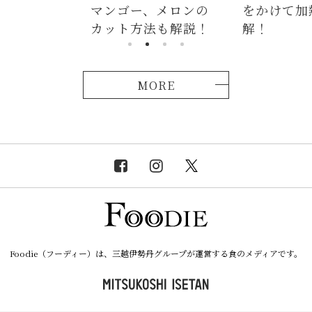
、メロンの
をかけて加熱が正
つかない茹
法も解説！
解！
説！
MORE
Foodie（フーディー）は、三越伊勢丹グループが運営する食のメディアです。