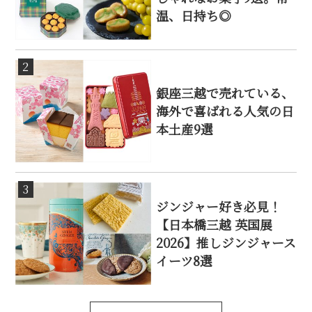
温、日持ち◎
2
銀座三越で売れている、
海外で喜ばれる人気の日
本土産9選
3
ジンジャー好き必見！
【日本橋三越 英国展
2026】推しジンジャース
イーツ8選