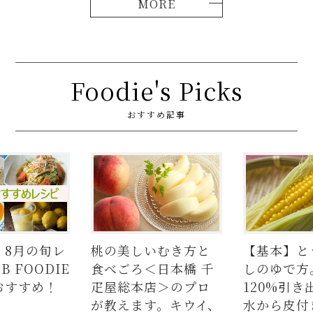
Foodie's Picks
おすすめ記事
いむき方と
【基本】とうもろこ
【簡単】豚
＜日本橋 千
しのゆで方。甘さを
の人気レシ
店＞のプロ
120%引き出すには、
ラダはタレ
す。キウイ、
水から皮付き＆時間
麺、よだれ