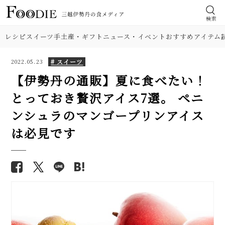
検索
レシピ
スイーツ
手土産・ギフト
ニュース・イベント
おすすめアイテム
# スイーツ
2022.05.23
【伊勢丹の通販】夏に食べたい！
とっておき贅沢アイス7選。 ペニ
ンシュラのマンゴープリンアイス
は必見です