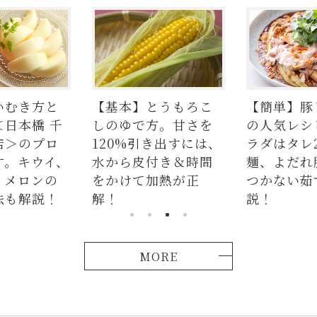
とうもろこ
【簡単】豚しゃぶ肉
【まとめ】
方。甘さを
の人気レシピ4品。サ
シピをWEB
き出すには、
ラダはタレ2種、つけ
編集部がお
付き＆時間
麺、よだれ豚。パサ
加熱が正
つかない茹で方も解
説！
MORE