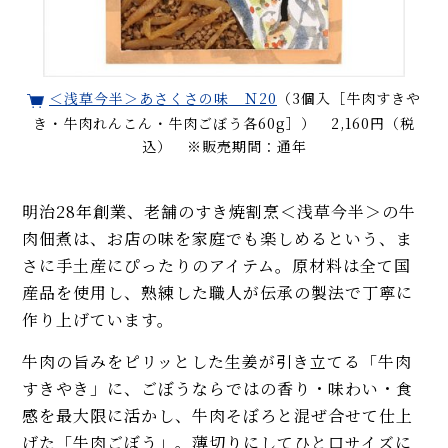
＜浅草今半＞あさくさの味 Ｎ20
（3個入［牛肉すきや
き・牛肉れんこん・牛肉ごぼう各60g］） 2,160円（税
込） ※販売期間：通年
明治28年創業、老舗のすき焼割烹＜浅草今半＞の牛
肉佃煮は、お店の味を家庭でも楽しめるという、ま
さに手土産にぴったりのアイテム。原材料は全て国
産品を使用し、熟練した職人が伝承の製法で丁寧に
作り上げています。
牛肉の旨みをピリッとした生姜が引き立てる「牛肉
すきやき」に、ごぼうならではの香り・味わい・食
感を最大限に活かし、牛肉そぼろと混ぜ合せて仕上
げた「牛肉ごぼう」。薄切りにしてひと口サイズに