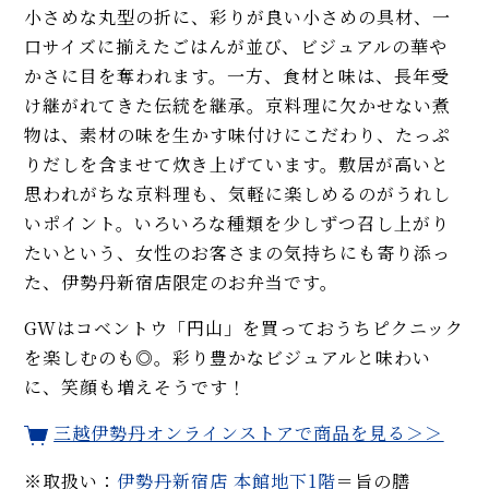
小さめな丸型の折に、彩りが良い小さめの具材、一
口サイズに揃えたごはんが並び、ビジュアルの華や
かさに目を奪われます。一方、食材と味は、長年受
け継がれてきた伝統を継承。京料理に欠かせない煮
物は、素材の味を生かす味付けにこだわり、たっぷ
りだしを含ませて炊き上げています。敷居が高いと
思われがちな京料理も、気軽に楽しめるのがうれし
いポイント。いろいろな種類を少しずつ召し上がり
たいという、女性のお客さまの気持ちにも寄り添っ
た、伊勢丹新宿店限定のお弁当です。
GWはコベントウ「円山」を買っておうちピクニック
を楽しむのも◎。彩り豊かなビジュアルと味わい
に、笑顔も増えそうです！
三越伊勢丹オンラインストアで商品を見る＞＞
※取扱い：
伊勢丹新宿店 本館地下1階
＝旨の膳