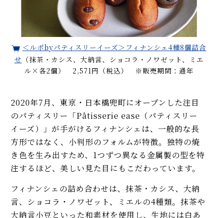
＜ルポbyパティスリーイーズ＞フィナンシェ4種8個詰合
せ
（抹茶・カシス、大納言、ショコラ・ノワゼット、ミエ
ル×各2個） 2,571円（税込） ※販売期間：通年
2020年7月、東京・日本橋兜町にオープンした注目
のパティスリー「Pâtisserie ease（パティスリー
イーズ）」が手がけるフィナンシェは、一般的な長
方形ではなく、小判形のフォルムが特徴。独特の焼
き色を生み出すため、1つずつ異なる金属製の型を特
注するほど、美しい見た目にもこだわっています。
フィナンシェの詰め合わせは、抹茶・カシス、大納
言、ショコラ・ノワゼット、ミエルの4種類。抹茶や
大納言小豆といった和素材を使用し、生地には白あ