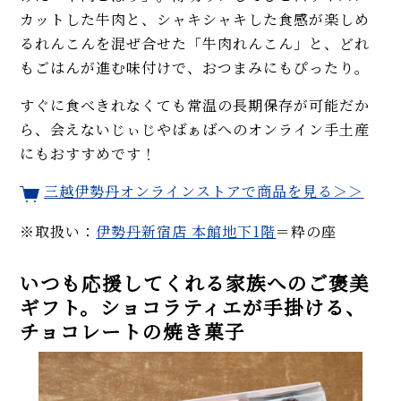
カットした牛肉と、シャキシャキした食感が楽しめ
るれんこんを混ぜ合せた「牛肉れんこん」と、どれ
もごはんが進む味付けで、おつまみにもぴったり。
すぐに食べきれなくても常温の長期保存が可能だか
ら、会えないじぃじやばぁばへのオンライン手土産
にもおすすめです！
三越伊勢丹オンラインストアで商品を見る＞＞
※取扱い：
伊勢丹新宿店 本館地下1階
＝粋の座
いつも応援してくれる家族へのご褒美
ギフト。ショコラティエが手掛ける、
チョコレートの焼き菓子