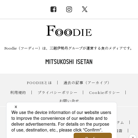
Foodie（フーディー）は、三越伊勢丹グループが運営する食のメディアです。
FOODIEとは
｜
過去の記事（アーカイブ）
｜
利用規約
｜
プライバシーポリシー
｜
Cookieポリシー
｜
お問い合せ
レシピ
｜
スイーツ
｜
手土産・ギフト
｜
ニュース・イベント
｜
おすすめアイテム
｜
読み物・コラム
｜
バイヤーのイチオシ！
｜
伊勢丹新宿店
｜