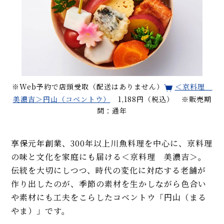
※Web予約で店頭受取（配送はありません）
＜京料理
美濃吉＞円山（コベントウ）
1,188円（税込） ※販売期
間：通年
享保元年創業、300年以上川魚料理を中心に、京料理
の味と文化を家庭にも届ける＜京料理 美濃吉＞。
伝統を大切にしつつ、時代の変化に対応する老舗が
作り出したのが、季節の素材を生かしながら色合い
や素材にも工夫をこらしたコベントウ「円山（まる
やま）」です。