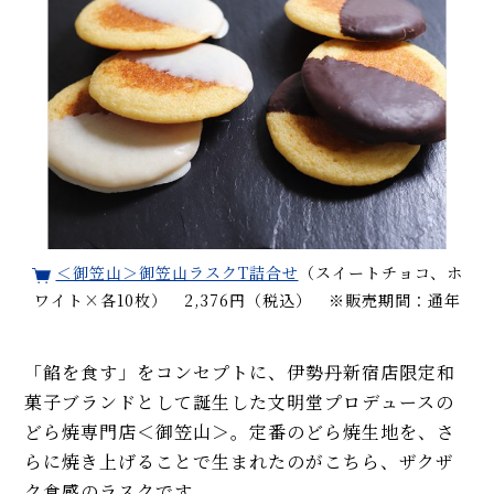
＜御笠山＞御笠山ラスクT詰合せ
（スイートチョコ、ホ
ワイト×各10枚） 2,376円（税込） ※販売期間：通年
「餡を食す」をコンセプトに、伊勢丹新宿店限定和
菓子ブランドとして誕生した文明堂プロデュースの
どら焼専門店＜御笠山＞。定番のどら焼生地を、さ
らに焼き上げることで生まれたのがこちら、ザクザ
ク食感のラスクです。