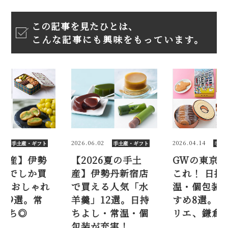
この記事を見たひとは、
こんな記事にも興味をもっています。
2
2026.04.14
2026.07.21
手土産・ギフト
手土産・ギフト
手土
26夏の手土
GWの東京手土産は
【東京土産
勢丹新宿店
これ！ 日持ち・常
丹新宿店で
る人気「水
温・個包装のおす
えない！ お
12選。日持
すめ8選。クラブハ
なお菓子9選
・常温・個
リエ、鎌倉紅谷…
温、日持ち
充実！