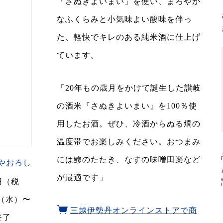
「さぬきよいまい」を使い、まろやか
なふくらみと小気味よい酸味を伴っ
た、軽快でキレのある純米酒に仕上げ
ています。
「20年もの歳月をかけて誕生した讃岐
の酒米『さぬきよいまい』を100％使
用したお酒。ぜひ、冷酒からぬる燗の
温度帯でお楽しみください。おつまみ
には鯵のたたき、なすの味噌田楽など
やおろし
が最適です」
5円（税
日（水）〜
三越伊勢丹オンラインストアで商
終了