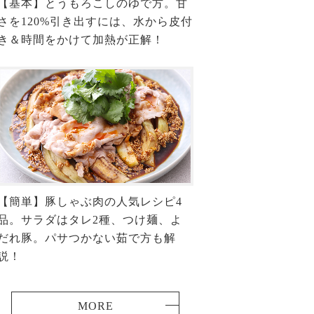
【基本】とうもろこしのゆで方。甘
さを120%引き出すには、水から皮付
き＆時間をかけて加熱が正解！
【簡単】豚しゃぶ肉の人気レシピ4
品。サラダはタレ2種、つけ麺、よ
だれ豚。パサつかない茹で方も解
説！
MORE