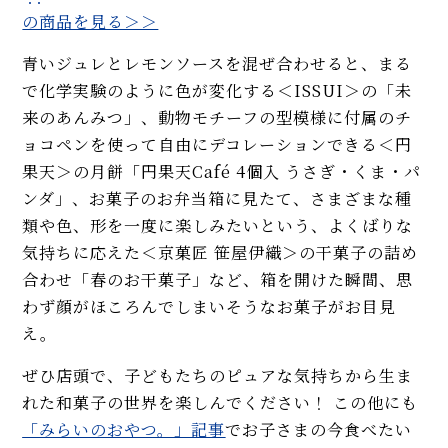
の商品を見る＞＞
青いジュレとレモンソースを混ぜ合わせると、まる
で化学実験のように色が変化する＜ISSUI＞の「未
来のあんみつ」、動物モチーフの型模様に付属のチ
ョコペンを使って自由にデコレーションできる＜円
果天＞の月餅「円果天Café 4個入 うさぎ・くま・パ
ンダ」、お菓子のお弁当箱に見たて、さまざまな種
類や色、形を一度に楽しみたいという、よくばりな
気持ちに応えた＜京菓匠 笹屋伊織＞の干菓子の詰め
合わせ「春のお干菓子」など、箱を開けた瞬間、思
わず顔がほころんでしまいそうなお菓子がお目見
え。
ぜひ店頭で、子どもたちのピュアな気持ちから生ま
れた和菓子の世界を楽しんでください！ この他にも
「みらいのおやつ。」記事
でお子さまの今食べたい