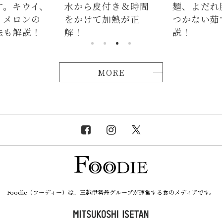
イ、
水から皮付き＆時間
麺、よだれ豚。パサ
の
をかけて加熱が正
つかない茹で方も解
！
解！
説！
MORE
Foodie（フーディー）は、三越伊勢丹グループが運営する食のメディアです。