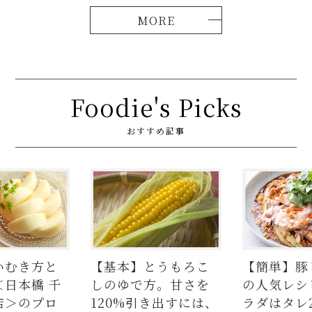
Foodie's Picks
おすすめ記事
と
【基本】とうもろこ
【簡単】豚しゃぶ肉
千
しのゆで方。甘さを
の人気レシピ4品。
ロ
120%引き出すには、
ラダはタレ2種、つ