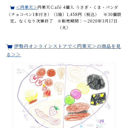
＜円果天＞
円果天Ｃafé 4個入 うさぎ・くま・パンダ
（チョコペン1本付き）（1箱）1,458円（税込） ※30個限
定。なくなり次第終了 ※販売期間：〜2020年3月17日
（火）
伊勢丹オンラインストアで＜円果天＞の商品を見
る＞＞