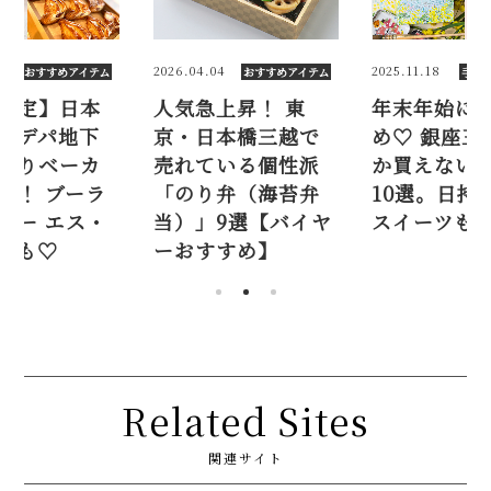
2026.04.04
2025.11.18
すめアイテム
おすすめアイテム
手土産・ギフト
】日本
人気急上昇！ 東
年末年始におすす
パ地下
京・日本橋三越で
め♡ 銀座三越で
ベーカ
売れている個性派
か買えない手土産
 ブーラ
「のり弁（海苔弁
10選。日持ちす
 エス・
当）」9選【バイヤ
スイーツも
♡
ーおすすめ】
Related Sites
関連サイト