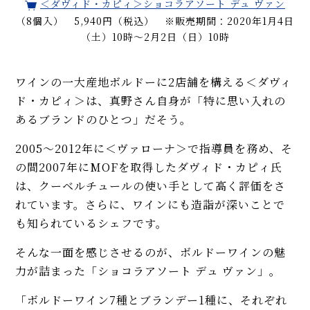
＜ダヴィド・カピィ＞ショコラアソート デュ ヴァン
（8個入） 5,940円（税込） ※販売期間：2020年1月4日
（土）10時～2月2日（日）10時
ワインの一大産地ボルドーに2店舗を構える＜ダヴィ
ド・カピィ＞は、真野さん自身が「特に思い入れの
あるブランドのひとつ」だそう。
2005〜2012年に＜ヴァローナ＞で指導員を務め、そ
の間2007年にMOFを取得したダヴィド・カピィ氏
は、クーベルチュールの使い手として高く評価をさ
れています。さらに、ワインにも造詣が深いことで
も知られているシェフです。
そんな一面を感じさせるのが、ボルドーワインの魅
力が詰まった「ショコラアソート デュ ヴァン」。
「ボルドーワイン7種とブランデー1種に、それぞれ