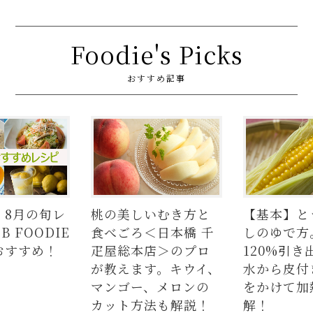
Foodie's Picks
おすすめ記事
】8月の旬レ
桃の美しいむき方と
【基本】と
 FOODIE
食べごろ＜日本橋 千
しのゆで方
おすすめ！
疋屋総本店＞のプロ
120%引き
が教えます。キウイ、
水から皮付
マンゴー、メロンの
をかけて加
カット方法も解説！
解！