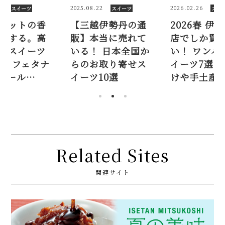
9
2025.08.22
2026.02.26
スイーツ
スイーツ
スイ
モットの香
【三越伊勢丹の通
2026春 伊
了する。高
販】本当に売れて
店でしか買
橘スイーツ
いる！ 日本全国か
い！ ワンハ
！ カフェタナ
らのお取り寄せス
イーツ7選。
ィール…
イーツ10選
けや手土産
Related Sites
関連サイト