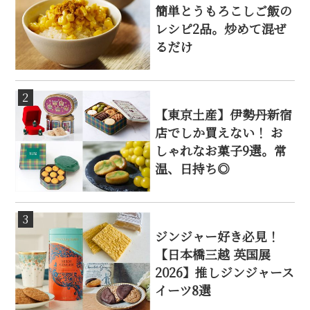
簡単とうもろこしご飯の
レシピ2品。炒めて混ぜ
るだけ
2
【東京土産】伊勢丹新宿
店でしか買えない！ お
しゃれなお菓子9選。常
温、日持ち◎
3
ジンジャー好き必見！
【日本橋三越 英国展
2026】推しジンジャース
イーツ8選