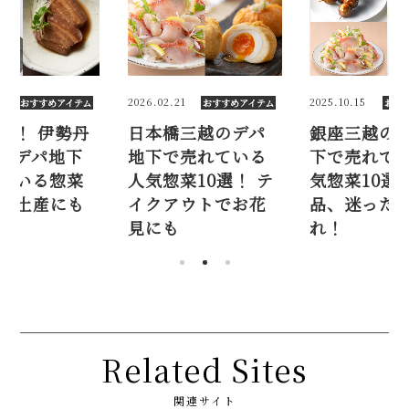
8
2026.02.21
2025.10.15
おすすめアイテム
おすすめアイテム
おす
気！ 伊勢丹
日本橋三越のデパ
銀座三越の
のデパ地下
地下で売れている
下で売れて
ている惣菜
人気惣菜10選！ テ
気惣菜10選
。手土産にも
イクアウトでお花
品、迷った
め
見にも
れ！
Related Sites
関連サイト