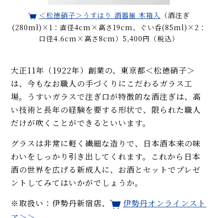
＜松徳硝子＞うすはり 酒器揃 木箱入
（酒注ぎ
(280ml)×1：直径4cm×高さ19cm、ぐい呑(85ml)×2：
口径4.6cm×高さ8cm）5,400円（税込）
大正11年（1922年）創業の、東京都＜松徳硝子＞
は、今もなお職人の手づくりにこだわるガラス工
場。うすいガラスで注ぎ口が特徴的な酒注ぎは、高
い技術と長年の経験を要する形状で、限られた職人
だけが吹くことができるといいます。
グラスは非常に軽く繊細な造りで、日本酒本来の味
わいをしっかり引き出してくれます。これから日本
酒の世界を広げる新成人に、お酒とセットでプレゼ
ントしてみてはいかがでしょうか。
※取扱い：伊勢丹新宿店、
伊勢丹オンラインスト
ア＞＞