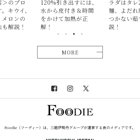
店＞のプロ
120%引き出すには、
ラダはタレ
す。キウイ、
水から皮付き＆時間
麺、よだれ
、メロンの
をかけて加熱が正
つかない茹
法も解説！
解！
説！
MORE
Foodie（フーディー）は、三越伊勢丹グループが運営する食のメディアです。