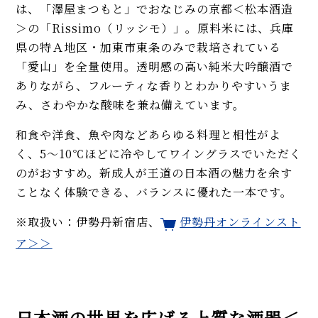
は、「澤屋まつもと」でおなじみの京都＜松本酒造
＞の「Rissimo（リッシモ）」。原料米には、兵庫
県の特Ａ地区・加東市東条のみで栽培されている
「愛山」を全量使用。透明感の高い純米大吟醸酒で
ありながら、フルーティな香りとわかりやすいうま
み、さわやかな酸味を兼ね備えています。
和食や洋食、魚や肉などあらゆる料理と相性がよ
く、5〜10℃ほどに冷やしてワイングラスでいただく
のがおすすめ。新成人が王道の日本酒の魅力を余す
ことなく体験できる、バランスに優れた一本です。
※取扱い：伊勢丹新宿店、
伊勢丹オンラインスト
ア＞＞
日本酒の世界を広げる上質な酒器＜