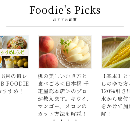
Foodie's Picks
おすすめ記事
いむき方と
【基本】とうもろこ
【簡単】
＜日本橋 千
しのゆで方。甘さを
の人気レシ
店＞のプロ
120%引き出すには、
ラダはタレ
す。キウイ、
水から皮付き＆時間
麺、よだ
、メロンの
をかけて加熱が正
つかない
法も解説！
解！
説！