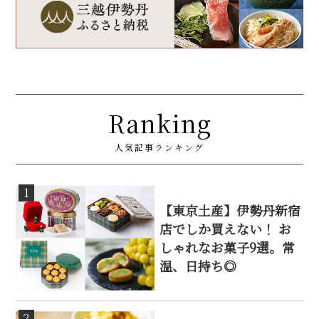
Ranking
人気記事ランキング
1
【東京土産】伊勢丹新宿
店でしか買えない！ お
しゃれなお菓子9選。常
温、日持ち◎
2