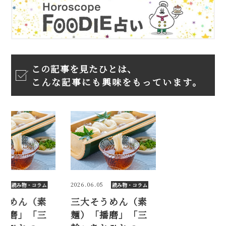
この記事を見たひとは、
こんな記事にも興味をもっています。
.05
2026.06.05
読み物・コラム
読み物・コラム
そうめん（素
三大そうめん（素
「播磨」「三
麺）「播磨」「三