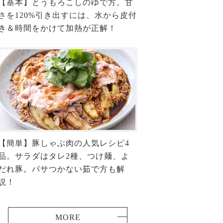
【基本】とうもろこしのゆで方。甘
さを120%引き出すには、水から皮付
き＆時間をかけて加熱が正解！
【簡単】豚しゃぶ肉の人気レシピ4
品。サラダはタレ2種、つけ麺、よ
だれ豚。パサつかない茹で方も解
説！
MORE