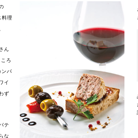
の
ス料理
。
さん
ところ
カンパ
ワイ
わず
パテ
らな