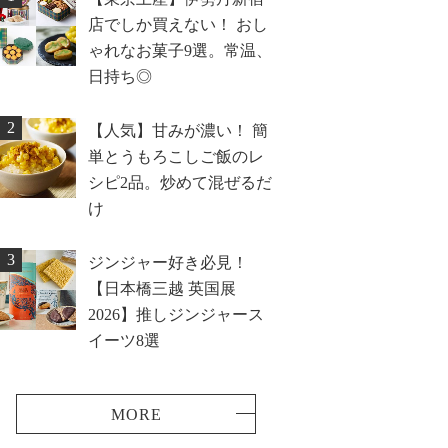
店でしか買えない！ おし
ゃれなお菓子9選。常温、
日持ち◎
2
【人気】甘みが濃い！ 簡
単とうもろこしご飯のレ
シピ2品。炒めて混ぜるだ
け
3
ジンジャー好き必見！
【日本橋三越 英国展
2026】推しジンジャース
イーツ8選