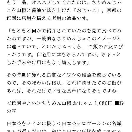
もう一品、オススメしてくれたのは、ちりめんじゃ
こを山椒と醤油で炊き上げた「おじゃこ」。京都の
祇園に店舗を構える老舗の逸品です。
「もともと何かで紹介されていたのを見て食べてみ
たのですが、一般的なちりめんじゃこのイメージと
は違っていて、とにかくふっくら！ ご飯のお友にぴ
ったりです。自宅用にはもちろんですが、ちょっと
した手みやげ用にもよく購入します」
その時期に獲れる良質なイワシの稚魚を使っている
ので、その味わいは格別。これに炊きたてのご飯が
あれば、それだけで幸せな食卓になりそうですね。
＜祇園やよい＞ちりめん山椒 おじゃこ 1,080円 ■粋
の座
日本茶をメインに扱う＜日本茶テロワール＞の名城
さんが選んだのは、やはり日本の伝統を感じさせる