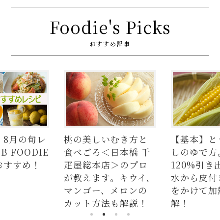
Foodie's Picks
おすすめ記事
】8月の旬レ
桃の美しいむき方と
【基本】と
 FOODIE
食べごろ＜日本橋 千
しのゆで方
おすすめ！
疋屋総本店＞のプロ
120%引き
が教えます。キウイ、
水から皮付
マンゴー、メロンの
をかけて加
カット方法も解説！
解！