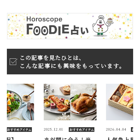
この記事を見たひとは、
こんな記事にも興味をもっています。
6
2025.12.01
2026.04.04
おすすめアイテム
おすすめアイテム
おす
宅配】
まだ間に合う！当
人気急上昇！