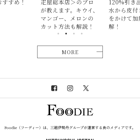
！
疋屋総本店＞のプロ
120%引き出すには
が教えます。キウイ、
水から皮付き＆時間
マンゴー、メロンの
をかけて加熱が正
カット方法も解説！
解！
MORE
Foodie（フーディー）は、三越伊勢丹グループが運営する食のメディアです。