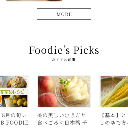
Foodie's Picks
おすすめ記事
レ
桃の美しいむき方と
【基本】とうもろこ
IE
食べごろ＜日本橋 千
しのゆで方。甘さを