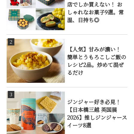
店でしか買えない！ お
しゃれなお菓子9選。常
温、日持ち◎
2
【人気】甘みが濃い！
簡単とうもろこしご飯の
レシピ2品。炒めて混ぜ
るだけ
3
ジンジャー好き必見！
【日本橋三越 英国展
2026】推しジンジャース
イーツ8選