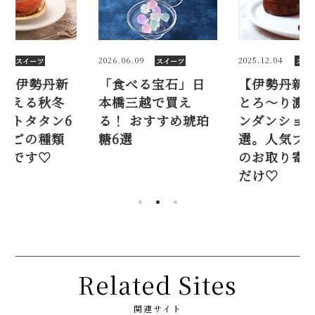
2
2026.06.09
2025.12.04
スイーツ
スイーツ
スイ
25】伊勢丹新
「食べる宝石」日
【伊勢丹新
買える秋冬
本橋三越で買え
とろ～り濃
ルトタタン6
る！ おすすめ琥珀
ンダンショコ
んごの種類
糖6選
選。人気ブ
目です♡
のお取り寄
だけ♡
Related Sites
関連サイト