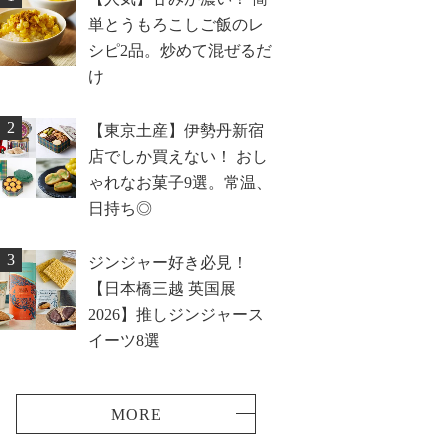
単とうもろこしご飯のレ
シピ2品。炒めて混ぜるだ
け
2
【東京土産】伊勢丹新宿
店でしか買えない！ おし
ゃれなお菓子9選。常温、
日持ち◎
3
ジンジャー好き必見！
【日本橋三越 英国展
2026】推しジンジャース
イーツ8選