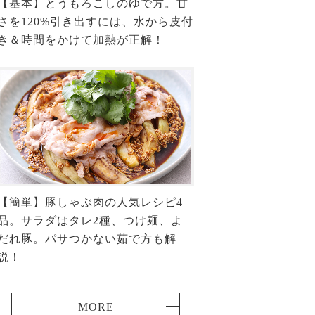
【基本】とうもろこしのゆで方。甘
さを120%引き出すには、水から皮付
き＆時間をかけて加熱が正解！
【簡単】豚しゃぶ肉の人気レシピ4
品。サラダはタレ2種、つけ麺、よ
だれ豚。パサつかない茹で方も解
説！
MORE