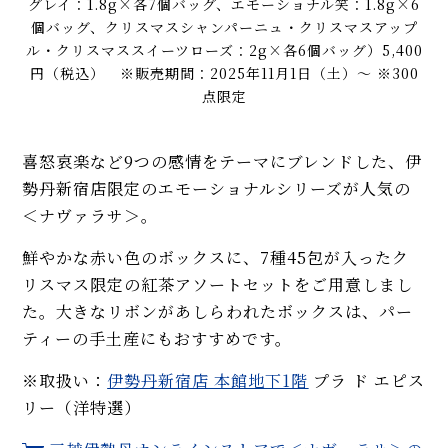
グレイ：1.8g×各7個バッグ、エモーショナル笑：1.8g×6
個バッグ、クリスマスシャンパーニュ・クリスマスアップ
ル・クリスマススイーツローズ：2g×各6個バッグ）5,400
円（税込） ※販売期間：2025年11月1日（土）〜 ※300
点限定
喜怒哀楽など9つの感情をテーマにブレンドした、伊
勢丹新宿店限定のエモーショナルシリーズが人気の
＜ナヴァラサ＞。
鮮やかな赤い色のボックスに、7種45包が入ったク
リスマス限定の紅茶アソートセットをご用意しまし
た。大きなリボンがあしらわれたボックスは、パー
ティーの手土産にもおすすめです。
※取扱い：
伊勢丹新宿店 本館地下1階
プラ ド エピス
リー（洋特選）