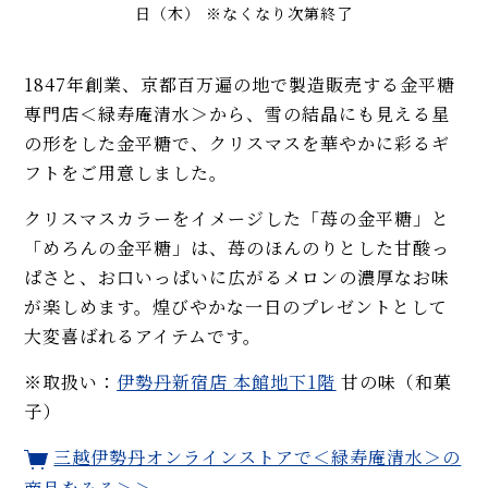
日（木） ※なくなり次第終了
1847年創業、京都百万遍の地で製造販売する金平糖
専門店＜緑寿庵清水＞から、雪の結晶にも見える星
の形をした金平糖で、クリスマスを華やかに彩るギ
フトをご用意しました。
クリスマスカラーをイメージした「苺の金平糖」と
「めろんの金平糖」は、苺のほんのりとした甘酸っ
ぱさと、お口いっぱいに広がるメロンの濃厚なお味
が楽しめます。煌びやかな一日のプレゼントとして
大変喜ばれるアイテムです。
※取扱い：
伊勢丹新宿店 本館地下1階
甘の味（和菓
子）
三越伊勢丹オンラインストアで＜緑寿庵清水＞の