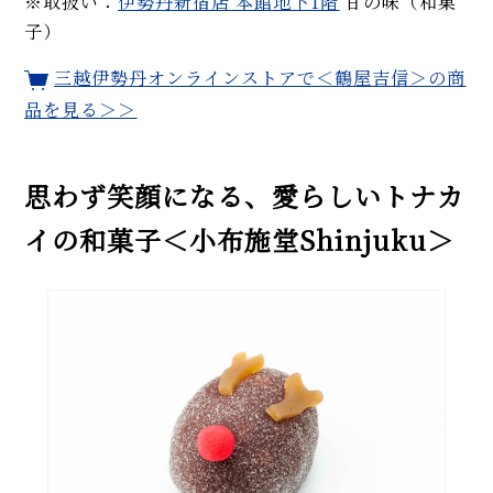
※取扱い：
伊勢丹新宿店 本館地下1階
甘の味（和菓
子）
三越伊勢丹オンラインストアで＜鶴屋吉信＞の商
品を見る＞＞
思わず笑顔になる、愛らしいトナカ
イの和菓子＜小布施堂Shinjuku＞