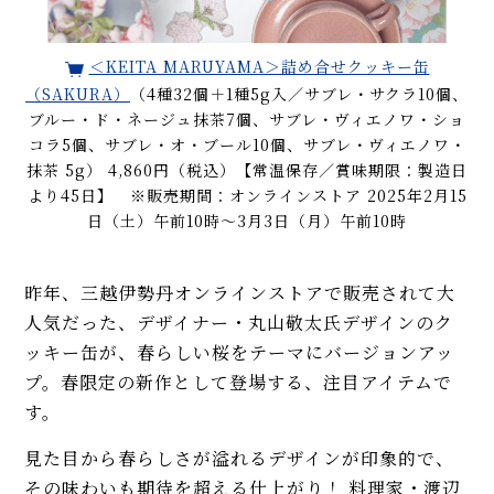
＜KEITA MARUYAMA＞詰め合せクッキー缶
（SAKURA）
（4種32個＋1種5g入／サブレ・サクラ10個、
ブルー・ド・ネージュ抹茶7個、サブレ・ヴィエノワ・ショ
コラ5個、サブレ・オ・ブール10個、サブレ・ヴィエノワ・
抹茶 5g） 4,860円（税込）【常温保存／賞味期限：製造日
より45日】 ※販売期間：オンラインストア 2025年2月15
日（土）午前10時～3月3日（月）午前10時
昨年、三越伊勢丹オンラインストアで販売されて大
人気だった、デザイナー・丸山敬太氏デザインのク
ッキー缶が、春らしい桜をテーマにバージョンアッ
プ。春限定の新作として登場する、注目アイテムで
す。
見た目から春らしさが溢れるデザインが印象的で、
その味わいも期待を超える仕上がり！ 料理家・渡辺