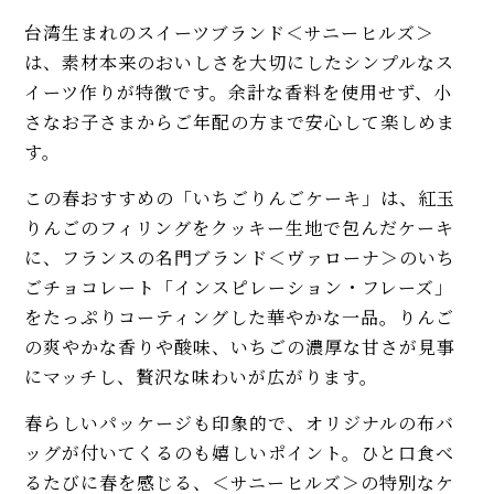
台湾生まれのスイーツブランド＜サニーヒルズ＞
は、素材本来のおいしさを大切にしたシンプルなス
イーツ作りが特徴です。余計な香料を使用せず、小
さなお子さまからご年配の方まで安心して楽しめま
す。
この春おすすめの「いちごりんごケーキ」は、紅玉
りんごのフィリングをクッキー生地で包んだケーキ
に、フランスの名門ブランド＜ヴァローナ＞のいち
ごチョコレート「インスピレーション・フレーズ」
をたっぷりコーティングした華やかな一品。りんご
の爽やかな香りや酸味、いちごの濃厚な甘さが見事
にマッチし、贅沢な味わいが広がります。
春らしいパッケージも印象的で、オリジナルの布バ
ッグが付いてくるのも嬉しいポイント。ひと口食べ
るたびに春を感じる、＜サニーヒルズ＞の特別なケ