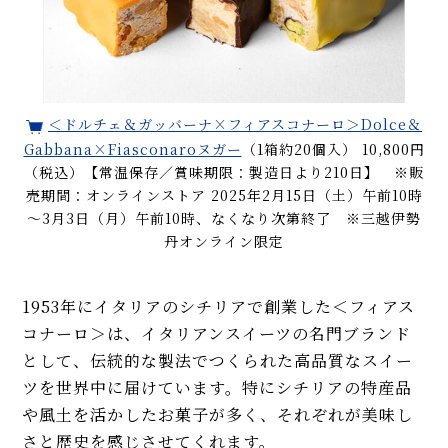
＜ドルチェ＆ガッバーナ×フィアスコナーロ＞Dolce＆
Gabbana×Fiasconaroヌガー
（1箱約20個入） 10,800円
（税込）【常温保存／賞味期限：製造日より210日】 ※販
売期間：オンラインストア 2025年2月15日（土）午前10時
～3月3日（月）午前10時、なくなり次第終了 ※三越伊勢
丹オンライン限定
1953年にイタリアのシチリアで創業した＜フィアス
コナーロ＞は、イタリアンスイーツの名門ブランド
として、伝統的な製法でつくられた高品質なスイー
ツを世界中に届けています。特にシチリアの特産品
や風土を活かしたお菓子が多く、それぞれが美味し
さと歴史を感じさせてくれます。