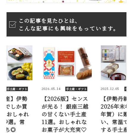
この記事を見たひとは、
こんな記事にも興味をもっています。
4
2025.12.05
2026.07.21
手土産・ギフト
手土産・ギフト
手土
26版】センス
【伊勢丹新宿店】
【東京土産
！ 銀座三越
2026年末年始（お
丹新宿店で
ない手土産
年賀）に贈りた
えない！ お
。おしゃれな
い、常温で日持ち
なお菓子9選
が大充実♡
する手土産6選
温、日持ち