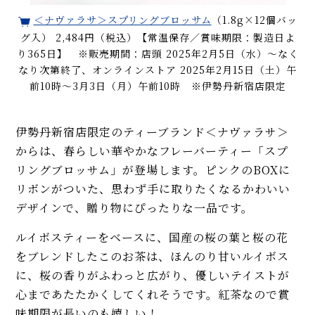
＜ナヴァラサ＞スプリングブロッサム
（1.8g×12個バッ
グ入） 2,484円（税込）【常温保存／賞味期限：製造日よ
り365日】 ※販売期間：店頭 2025年2月5日（水）～なく
なり次第終了、オンラインストア 2025年2月15日（土）午
前10時～3月3日（月）午前10時 ※伊勢丹新宿店限定
伊勢丹新宿店限定のティーブランド＜ナヴァラサ＞
からは、春らしい華やかなフレーバーティー「スプ
リングブロッサム」が登場します。ピンクのBOXに
リボンがついた、思わず手に取りたくなるかわいい
デザインで、贈り物にぴったりな一品です。
ルイボスティーをベースに、国産の桜の葉と桜の花
をブレンドしたこのお茶は、ほんのり甘いルイボス
に、桜の香りがふわっと広がり、優しいテイストが
心まであたたかくしてくれそうです。紅茶なので賞
味期限が長いのも嬉しい！