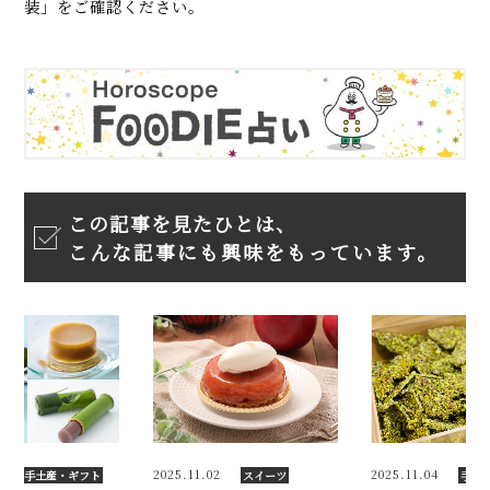
装」をご確認ください。
この記事を見たひとは、
こんな記事にも興味をもっています。
2
2025.11.02
2025.11.04
手土産・ギフト
スイーツ
手土