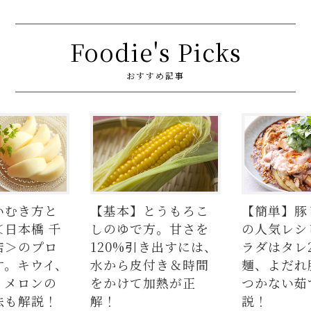
Foodie's Picks
おすすめ記事
いむき方と
【基本】とうもろこ
【簡単】豚
＜日本橋 千
しのゆで方。甘さを
の人気レシ
店＞のプロ
120%引き出すには、
ラダはタレ
す。キウイ、
水から皮付き＆時間
麺、よだれ
、メロンの
をかけて加熱が正
つかない茹
法も解説！
解！
説！