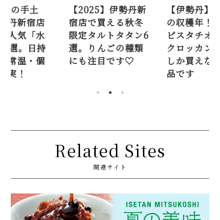
26夏の手土
【2025】伊勢丹新
【伊勢丹】2
勢丹新宿店
宿店で買える秋冬
の収穫年！ 
る人気「水
限定タルトタタン6
ピスタチオ2
12選。日持
選。りんごの種類
クロッカン
・常温・個
にも注目です♡
しか買えな
充実！
品です
Related Sites
関連サイト