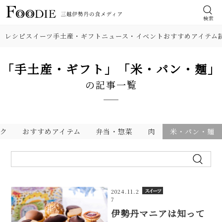
検索
レシピ
スイーツ
手土産・ギフト
ニュース・イベント
おすすめアイテム
「手土産・ギフト」「米・パン・麺」
の記事一覧
ンク
おすすめアイテム
弁当・惣菜
肉
米・パン・麺
スイーツ
2024.11.2
7
伊勢丹マニアは知って