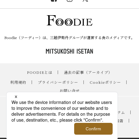
Foodie（フーディー）は、三越伊勢丹グループが運営する食のメディアです。
FOODIEとは
｜
過去の記事（アーカイブ）
｜
利用規約
｜
プライバシーポリシー
｜
Cookieポリシー
｜
お問い合せ
レシピ
｜
スイーツ
｜
手土産・ギフト
｜
ニュース・イベント
｜
おすすめアイテム
｜
読み物・コラム
｜
バイヤーのイチオシ！
｜
伊勢丹新宿店
｜
銀座三越
｜
日本橋三越本店
｜
FOODIE占い