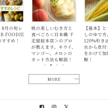
】8月の旬レ
桃の美しいむき方と
【基本】と
 FOODIE
食べごろ＜日本橋 千
しのゆで方
おすすめ！
疋屋総本店＞のプロ
120%引き
が教えます。キウイ、
水から皮付
マンゴー、メロンの
をかけて加
カット方法も解説！
解！
MORE