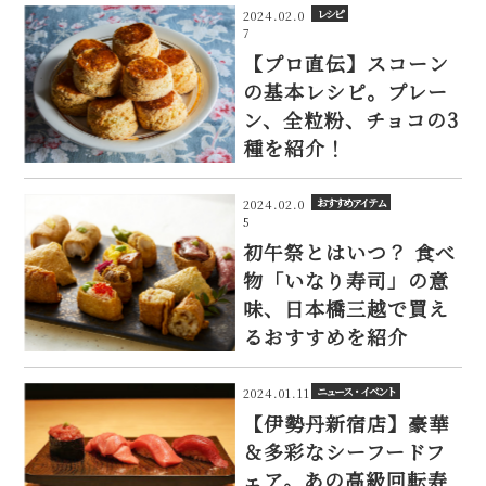
レシピ
2024.02.0
7
【プロ直伝】スコーン
の基本レシピ。プレー
ン、全粒粉、チョコの3
種を紹介！
おすすめアイテム
2024.02.0
5
初午祭とはいつ？ 食べ
物「いなり寿司」の意
味、日本橋三越で買え
るおすすめを紹介
ニュース・イベント
2024.01.11
【伊勢丹新宿店】豪華
＆多彩なシーフードフ
ェア。あの高級回転寿