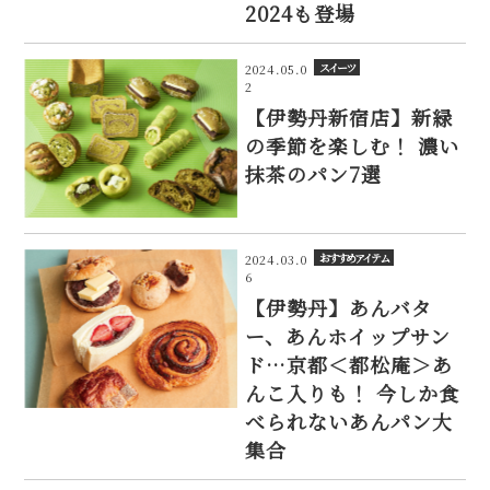
2024も登場
スイーツ
2024.05.0
2
【伊勢丹新宿店】新緑
の季節を楽しむ！ 濃い
抹茶のパン7選
おすすめアイテム
2024.03.0
6
【伊勢丹】あんバタ
ー、あんホイップサン
ド…京都＜都松庵＞あ
んこ入りも！ 今しか食
べられないあんパン大
集合