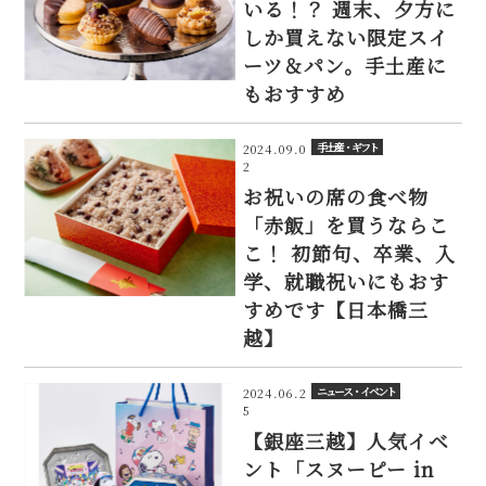
いる！？ 週末、夕方に
しか買えない限定スイ
ーツ＆パン。手土産に
もおすすめ
手土産・ギフト
2024.09.0
2
お祝いの席の食べ物
「赤飯」を買うならこ
こ！ 初節句、卒業、入
学、就職祝いにもおす
すめです【日本橋三
越】
ニュース・イベント
2024.06.2
5
【銀座三越】人気イベ
ント「スヌーピー in