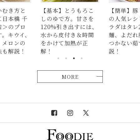
いむき方と
【基本】とうもろこ
【簡単】豚
＜日本橋 千
しのゆで方。甘さを
の人気レシ
店＞のプロ
120%引き出すには、
ラダはタレ
す。キウイ、
水から皮付き＆時間
麺、よだれ
、メロンの
をかけて加熱が正
つかない茹
法も解説！
解！
説！
MORE