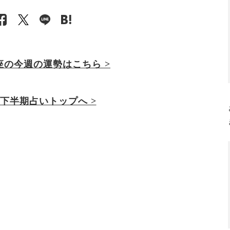
座の今週の運勢は
こちら >
2年下半期占いトップへ >