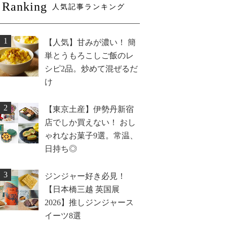
Ranking
人気記事ランキング
1
【人気】甘みが濃い！ 簡
単とうもろこしご飯のレ
シピ2品。炒めて混ぜるだ
け
2
【東京土産】伊勢丹新宿
店でしか買えない！ おし
ゃれなお菓子9選。常温、
日持ち◎
3
ジンジャー好き必見！
【日本橋三越 英国展
2026】推しジンジャース
イーツ8選