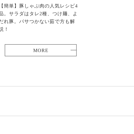
【簡単】豚しゃぶ肉の人気レシピ4
品。サラダはタレ2種、つけ麺、よ
だれ豚。パサつかない茹で方も解
説！
MORE