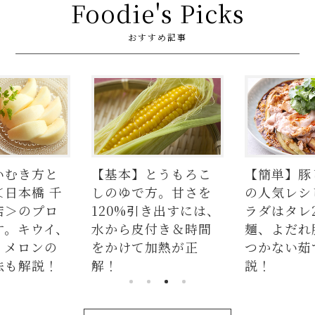
Foodie's Picks
おすすめ記事
いむき方と
【基本】とうもろこ
【簡単】豚
＜日本橋 千
しのゆで方。甘さを
の人気レシ
店＞のプロ
120%引き出すには、
ラダはタレ
す。キウイ、
水から皮付き＆時間
麺、よだれ
、メロンの
をかけて加熱が正
つかない茹
法も解説！
解！
説！