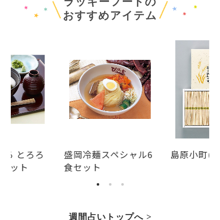
ラッキーフードの
おすすめアイテム
とろ とろろ
盛岡冷麺スペシャル6
島原小町(ES
食セット
食セット
週間占いトップへ >