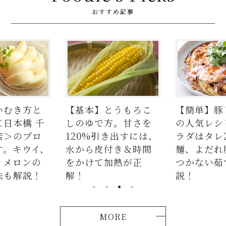
おすすめ記事
いむき方と
【基本】とうもろこ
【簡単】豚
＜日本橋 千
しのゆで方。甘さを
の人気レシ
店＞のプロ
120%引き出すには、
ラダはタレ
す。キウイ、
水から皮付き＆時間
麺、よだれ
、メロンの
をかけて加熱が正
つかない茹
法も解説！
解！
説！
MORE