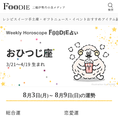
検索
レシピ
スイーツ
手土産・ギフト
ニュース・イベント
おすすめアイテム
8
3
8
9
月
日(月)～
月
日(日)の運勢
総合運
恋愛運