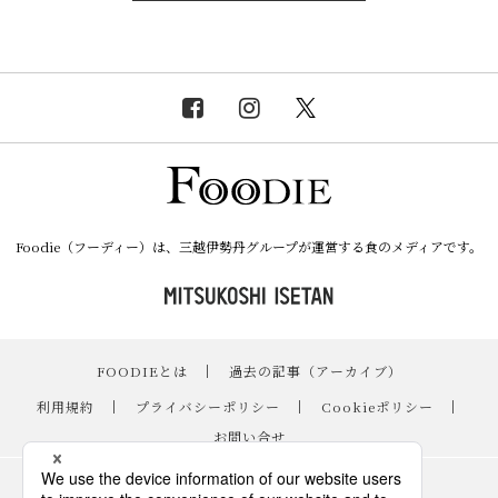
Foodie（フーディー）は、三越伊勢丹グループが運営する食のメディアです。
FOODIEとは
｜
過去の記事（アーカイブ）
｜
利用規約
｜
プライバシーポリシー
｜
Cookieポリシー
｜
お問い合せ
レシピ
｜
スイーツ