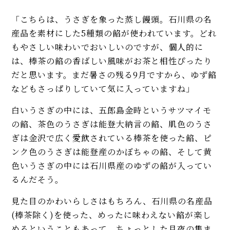
「こちらは、うさぎを象った蒸し饅頭。石川県の名
産品を素材にした5種類の餡が使われています。どれ
もやさしい味わいでおいしいのですが、個人的に
は、棒茶の餡の香ばしい風味がお茶と相性ぴったり
だと思います。まだ暑さの残る9月ですから、ゆず餡
などもさっぱりしていて気に入っていますね」
白いうさぎの中には、五郎島金時というサツマイモ
の餡、茶色のうさぎは能登大納言の餡、肌色のうさ
ぎは金沢で広く愛飲されている棒茶を使った餡、ピ
ンク色のうさぎは能登産のかぼちゃの餡、そして黄
色いうさぎの中には石川県産のゆずの餡が入ってい
るんだそう。
見た目のかわいらしさはもちろん、石川県の名産品
(棒茶除く)を使った、めったに味わえない餡が楽し
めるということもあって、ちょっとした月夜の集ま