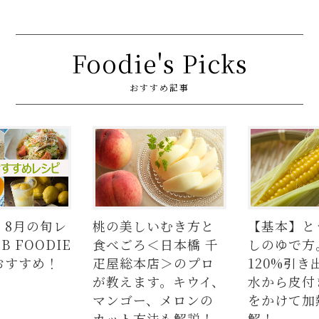
Foodie's Picks
おすすめ記事
】8月の旬レ
桃の美しいむき方と
【基本】と
 FOODIE
食べごろ＜日本橋 千
しのゆで方
おすすめ！
疋屋総本店＞のプロ
120%引き
が教えます。キウイ、
水から皮付
マンゴー、メロンの
をかけて加
カット方法も解説！
解！