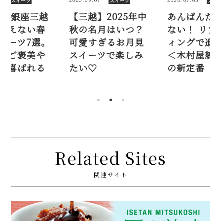
スイーツ
スイーツ
スイ
26】銀座三越
【三越】2025年中
あんぱんだ
買えない春
秋の名月はいつ？
ない！ リブ
イーツ7選。
可愛すぎるお月見
ィングで進
のご褒美や
スイーツで楽しみ
＜木村屋總
に喜ばれる
たい♡
の新定番
Related Sites
関連サイト