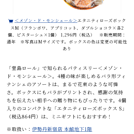
＜メゾン・ド・モンシェール＞
エタニティローズボック
スM（フランボワ、アプリコット、ダブルショコラ×各2
個、ピスターシュ×1個） 1,296円（税込） ※販売期間：
通年 ※写真はMサイズです。ボックスの色は変更の可能性
あり
「堂島ロール」で知られるパティスリー＜メゾン・
ド・モンシェール＞。4種の味が楽しめるバラ形フィ
ナンシェのアソートは、まるで花束のような可憐
さ。ボックスにもバラがプリントされ、感謝の気持
ちを伝えたい相手への贈り物にもぴったりです。4個
入りのコンパクトな「エタニティローズボックス S」
（税込864円）は、ミニギフトにもおすすめ！
※取扱い：
伊勢丹新宿店 本館地下1階