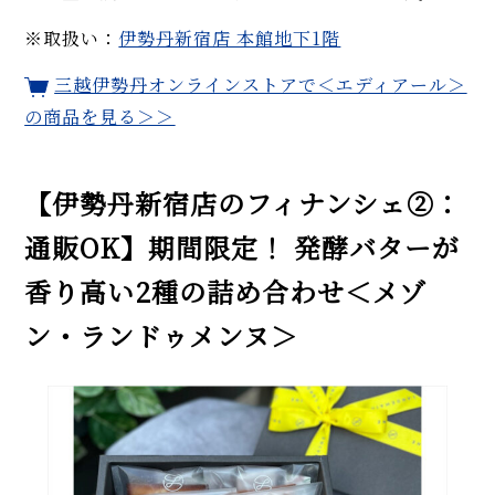
※取扱い：
伊勢丹新宿店 本館地下1階
三越伊勢丹オンラインストアで＜エディアール＞
の商品を見る＞＞
【伊勢丹新宿店のフィナンシェ②：
通販OK】期間限定！ 発酵バターが
香り高い2種の詰め合わせ＜メゾ
ン・ランドゥメンヌ＞