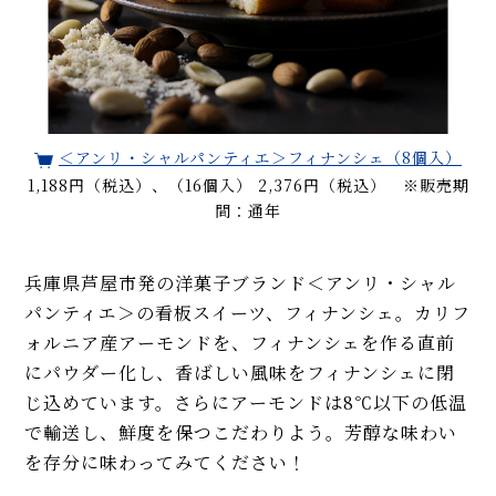
＜アンリ・シャルパンティエ＞フィナンシェ（8個入）
1,188円（税込）、（16個入） 2,376円（税込） ※販売期
間：通年
兵庫県芦屋市発の洋菓子ブランド＜アンリ・シャル
パンティエ＞
の看板スイーツ、フィナンシェ。
カリフ
ォルニア産アーモンドを
、
フィナンシェを
作る
直前
にパウダー化
し、
香ばし
い風味
をフィナンシェに閉
じ込めています。
さらに
アーモンド
は
8℃以下
の
低温
で輸送
し、
鮮度
を保つこだわりよう
。
芳醇な味わい
を存分に味わってみてください！