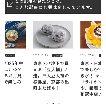
この記事を見たひとは、
こんな記事にも興味をもっています。
3
2026.07.01
2025.09.07
スイーツ
スイーツ
スイ
パ地下で買
東京・日本橋三越
【三越】20
豆大福」7
で楽しむ2026年か
秋の名月は
大豆大福の
き氷！ キュートな
可愛すぎる
、京都の出
「ライオンかき氷」
スイーツで
ばも！
や、話題の＜茶屋
たい♡
花冠本店＞も