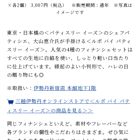
×各2個） 3,007円（税込） ※販売期間：通年 ※写真は
イメージです
東京・日本橋の＜パティスリー イーズ＞のシェフパ
ティシエ、大山恵介氏が手掛ける＜ルポ バイ パティ
スリー イーズ＞。人気の4種のフィナンシェセットは
すべての生地に白餡を使い、しっとり軽い口当たり
に仕上げています。縁起のよい小判形で、ハレの日
の贈り物にも◎
※取扱い：
伊勢丹新宿店 本館地下1階
三越伊勢丹オンラインストアで＜ルポ バイ パテ
ィスリー イーズ＞の商品を見る＞＞
同じフィナンシェといえど、素材やフレーバーなど
各ブランドの個性やこだわりはさまざま。ぜひ気に