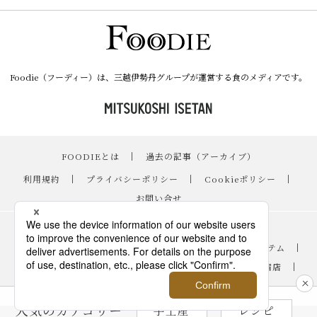
Foodie（フーディー）は、三越伊勢丹グループが運営する食のメディアです。
FOODIEとは
｜
過去の記事（アーカイブ）
｜
利用規約
｜
プライバシーポリシー
｜
Cookieポリシー
｜
お問い合せ
レシピ
｜
スイーツ
｜
手土産・ギフト
｜
ニュース・イベント
｜
おすすめアイテム
｜
読み物・コラム
｜
バイヤーのイチオシ！
｜
伊勢丹新宿店
｜
銀座三越
｜
日本橋三越本店
｜
FOODIE占い
人気のカテゴリー
手土産
レシピ