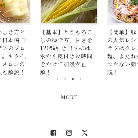
基本】とうもろこ
【簡単】豚しゃぶ肉
【ま
のゆで方。甘さを
の人気レシピ4品。サ
シピ
20%引き出すには、
ラダはタレ2種、つけ
編集
から皮付き＆時間
麺、よだれ豚。パサ
かけて加熱が正
つかない茹で方も解
！
説！
MORE