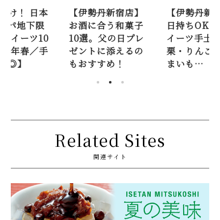
丹新宿店】
【伊勢丹新宿店】
この春だけ！
合う和菓子
日持ちOK！ 秋のス
橋三越デパ
。父の日プレ
イーツ手土産8選。
定 黒糖スイ
に添えるの
栗・りんご・さつ
選【2026
すめ！
まいも…
土産にも◎
Related Sites
関連サイト