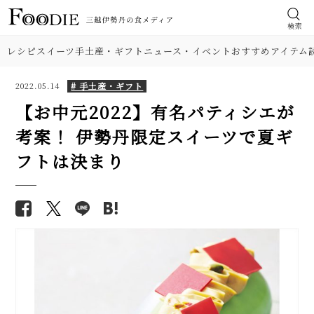
検索
レシピ
スイーツ
手土産・ギフト
ニュース・イベント
おすすめアイテム
# 手土産・ギフト
2022.05.14
【お中元2022】有名パティシエが
考案！ 伊勢丹限定スイーツで夏ギ
フトは決まり