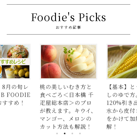
Foodie's Picks
おすすめ記事
いむき方と
【基本】とうもろこ
【簡単】豚
＜日本橋 千
しのゆで方。甘さを
の人気レシ
店＞のプロ
120%引き出すには、
ラダはタレ
す。キウイ、
水から皮付き＆時間
麺、よだれ
、メロンの
をかけて加熱が正
つかない茹
法も解説！
解！
説！