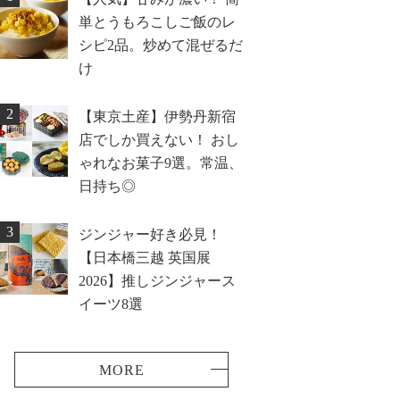
単とうもろこしご飯のレ
シピ2品。炒めて混ぜるだ
け
2
【東京土産】伊勢丹新宿
店でしか買えない！ おし
ゃれなお菓子9選。常温、
日持ち◎
3
ジンジャー好き必見！
【日本橋三越 英国展
2026】推しジンジャース
イーツ8選