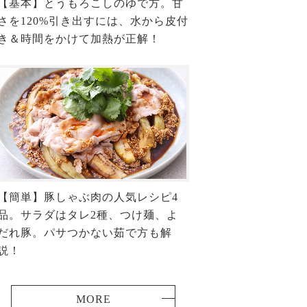
【基本】とうもろこしのゆで方。甘
さを120%引き出すには、水から皮付
き＆時間をかけて加熱が正解！
【簡単】豚しゃぶ肉の人気レシピ4
品。サラダはタレ2種、つけ麺、よ
だれ豚。パサつかない茹で方も解
説！
MORE