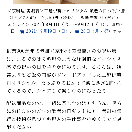
＜京料理 美濃吉＞三越伊勢丹オリジナル 敬老の日お祝い膳
（1折／2人前） 12,960円（税込） ※販売期間（受注）：
オンライン 2021年8月4日（水）～9月12日（日）、お届け
日：
2021年9月19日（日）
、
20日（月・祝）
のみ
創業300余年の老舗＜京料理 美濃吉＞のお祝い膳
は、まるでおせち料理のような圧倒的なゴージャス
感でお祝いの日を華やかに彩ります。こちらは、通
常よりもご飯の内容がグレードアップした三越伊勢
丹オリジナル。たっぷりのおかずに鰻ご飯が2膳つい
てくるので、シェアして楽しむのにぴったり。
配送商品なので、一緒に楽しむのはもちろん、遠方
にお住まいの方への敬老の日ギフトにも。老舗の伝
統と技術が息づく料理人の手仕事を心ゆくまでご堪
能ください！