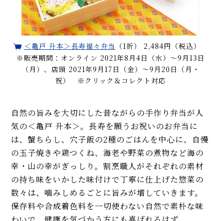
＜亀戸 升本＞長寿福々弁当
（1折） 2,484円（税込）
※販売期間：オンライン 2021年8月4日（水）〜9月13日
（月）、店頭 2021年9月17日（金）～9月20日（月・
祝） ※クリック＆コレクト対応
自然の旨みを大切にした昔ながらの手作り弁当が人
気の＜亀戸 升本＞。長寿を願うお祝いのお弁当に
は、蟹ちらし、穴子飯の2種のごはんを中心に、自慢
の玉子焼きや鶏つくね、海老や野菜の煮物など海の
幸・山の幸がぎっしり。割烹職人がそれぞれの素材
の持ち味をいかした味付けで丁寧に仕上げた惣菜の
数々は、噛みしめるごとに旨みが増していきます。
保存料や合成着色料を一切使わない自然で素朴な味
わいで、健康を気づかう方にも喜ばれるはず。