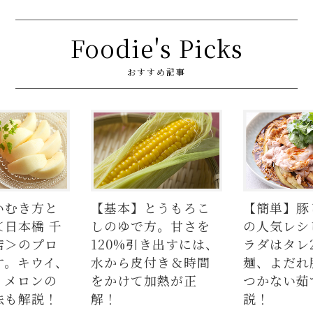
Foodie's Picks
おすすめ記事
とうもろこ
【簡単】豚しゃぶ肉
【まとめ】
方。甘さを
の人気レシピ4品。サ
シピをWEB
き出すには、
ラダはタレ2種、つけ
編集部がお
付き＆時間
麺、よだれ豚。パサ
加熱が正
つかない茹で方も解
説！