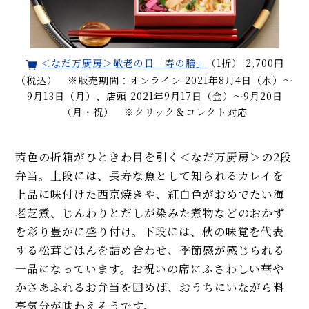
＜なだ万厨房＞敬老の日「寿の膳」
（1折） 2,700円
（税込） ※販売期間：オンライン 2021年8月4日（水）～
9月13日（月）、店頭 2021年9月17日（金）〜9月20日
（月・祝） ※クリック＆コレクト対応
茜色の折箱がひときわ目を引く＜なだ万厨房＞の2段
弁当。上段には、長寿な魚として知られるカレイを
上品に味付けた西京焼きや、紅白色がおめでたい海
老芝煮、じんわりとだしが染みた煮物などのおかず
を彩り豊かに盛り付け。下段には、秋の味覚を代表
する松茸ごはんを詰め合わせ、季節感が感じられる
一品になっています。お祝いの席にふさわしい華や
かさあふれるお弁当を囲めば、おうちにいながら料
亭気分が味わえそうです。