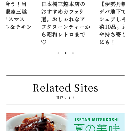
三越本店の
【伊勢丹新宿店】
まだ間に合
めカフェ9
デパ地下で人気の
日買える銀
しゃれなア
シェアしやすい惣
2025 クリ
ーンティーか
菜10品。おでかけ
オードブル
レトロまで
や持ち寄り手土産
にも！
Related Sites
関連サイト