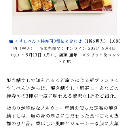
＜すしべん＞棒寿司3種詰め合わせ
（1折6貫入） 1,080
円（税込） ※販売期間：オンライン 2021年8月4日
（水）〜9月13日（月）、店頭 通年 ※クリック＆コレク
ト対応
焼き鯖すしで知られる＜若廣＞による新ブランド＜
すしべん＞からは、焼き鯖すし・鯖寿し・あなごの
棒寿司の3種が一度に味わえる贅沢な1折をご紹介。
脂のりが絶妙なノルウェー産鯖を使った定番の焼き
鯖すしは、鯖の身の厚さにこだわった食べごたえ抜
群のひと品。香ばしい風味とジューシーな脂に大葉