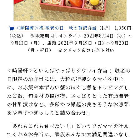
＜崎陽軒＞祝 敬老の日 秋の贅沢弁当
（1折） 1,350円
（税込） ※販売期間：オンライン 2021年8月4日（水）～
9月13日（月）、店頭 2021年９月19日（日）〜9月20日
（月・祝日） ※クリック＆コレクト対応
＜崎陽軒＞といえばやっぱりシウマイ弁当！ 敬老の
日限定のお弁当には、大粒の特製シウマイを中心
に、お赤飯や本ずわい蟹のほぐし煮をトッピングし
たご飯、旬食材の揚げ物、さっぱりとした有頭海老
の甘酢漬けなど、多彩かつ縁起の良さそうなお惣菜
を少量ずつぎっしりと詰め合わせ。
「あれもこれも食べたい！」というワガママを叶え
てくれるお弁当に、家族みんなで大満足間違いなし