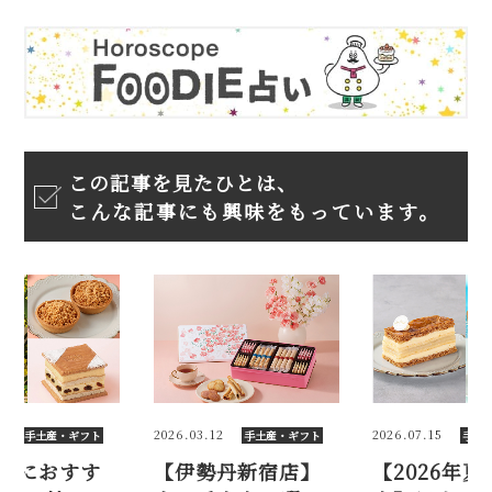
この記事を見たひとは、
こんな記事にも興味をもっています。
2
2026.07.15
2025.11.18
手土産・ギフト
手土産・ギフト
手土
丹新宿店】
【2026年夏の手土
年末年始に