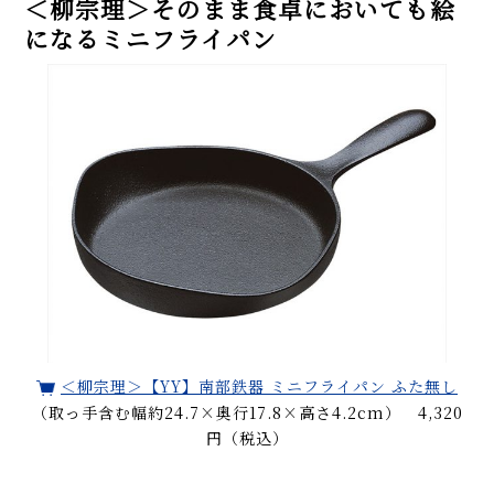
＜柳宗理＞そのまま食卓においても絵
になるミニフライパン
＜柳宗理＞【YY】南部鉄器 ミニフライパン ふた無し
（取っ手含む幅約24.7×奥行17.8×高さ4.2cm） 4,320
円（税込）