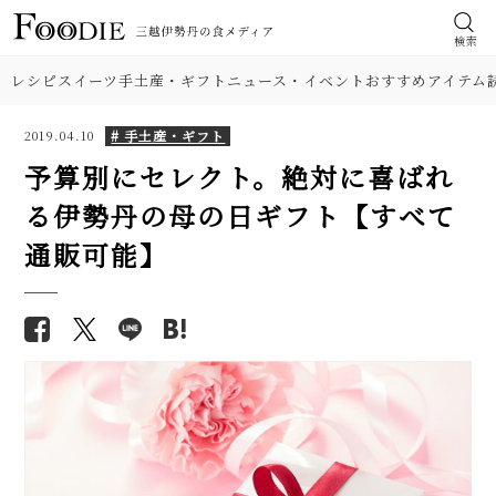
検索
レシピ
スイーツ
手土産・ギフト
ニュース・イベント
おすすめアイテム
# 手土産・ギフト
2019.04.10
予算別にセレクト。絶対に喜ばれ
る伊勢丹の母の日ギフト【すべて
通販可能】