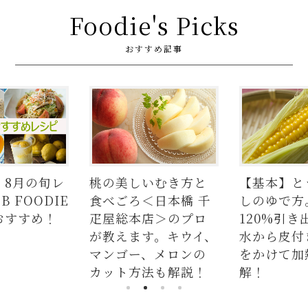
Foodie's Picks
おすすめ記事
いむき方と
【基本】とうもろこ
【簡単】豚
＜日本橋 千
しのゆで方。甘さを
の人気レシ
店＞のプロ
120%引き出すには、
ラダはタレ
す。キウイ、
水から皮付き＆時間
麺、よだれ
、メロンの
をかけて加熱が正
つかない茹
法も解説！
解！
説！