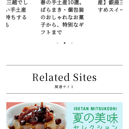
土産10選。
産】銀座三越おす
め♡ 銀座三
き・個包装
すめスイーツ10選
か買えない
ゃれなお菓
10選。日持
、特別なギ
スイーツも
で
Related Sites
関連サイト