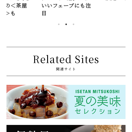
いフェーブにも注
や、話題
花冠本店
Related Sites
関連サイト