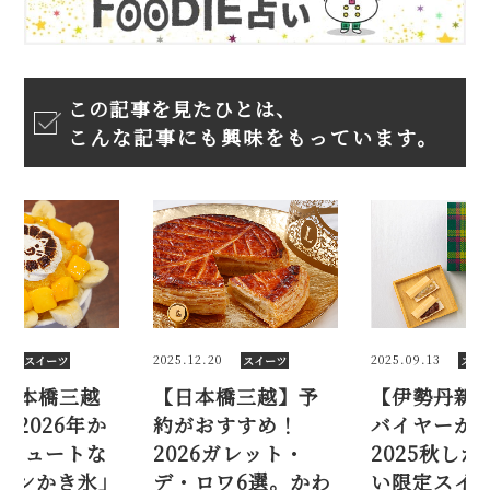
この記事を見たひとは、
こんな記事にも興味をもっています。
.12.20
2025.09.13
2026.07.01
スイーツ
スイーツ
日本橋三越】予
【伊勢丹新宿店】
東京・日
がおすすめ！
バイヤーが考案！
で楽しむ2
026ガレット・
2025秋しか買えな
き氷！ 
・ロワ6選。かわ
い限定スイーツ7選
「ライオ