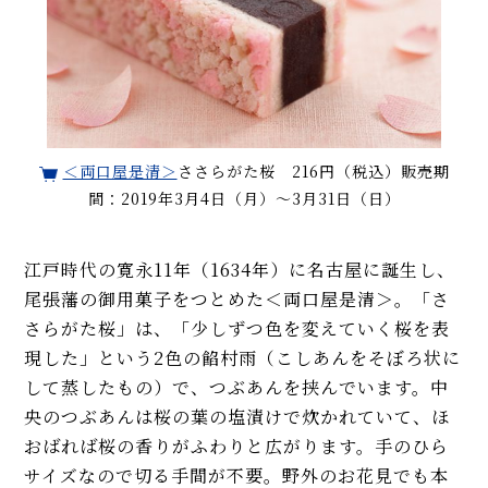
＜両口屋是清＞
ささらがた桜 216円（税込）販売期
間：2019年3月4日（月）～3月31日（日）
江戸時代の寛永11年（1634年）に名古屋に誕生し、
尾張藩の御用菓子をつとめた＜両口屋是清＞。「さ
さらがた桜」は、「少しずつ色を変えていく桜を表
現した」という2色の餡村雨（こしあんをそぼろ状に
して蒸したもの）で、つぶあんを挟んでいます。中
央のつぶあんは桜の葉の塩漬けで炊かれていて、ほ
おばれば桜の香りがふわりと広がります。手のひら
サイズなので切る手間が不要。野外のお花見でも本