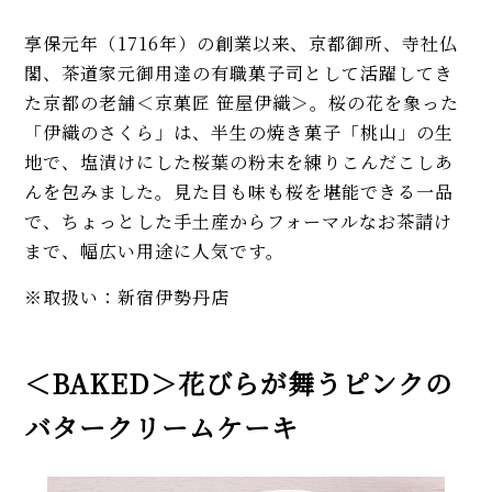
享保元年（1716年）の創業以来、京都御所、寺社仏
閣、茶道家元御用達の有職菓子司として活躍してき
た京都の老舗＜京菓匠 笹屋伊織＞。桜の花を象った
「伊織のさくら」は、半生の焼き菓子「桃山」の生
地で、塩漬けにした桜葉の粉末を練りこんだこしあ
んを包みました。見た目も味も桜を堪能できる一品
で、ちょっとした手土産からフォーマルなお茶請け
まで、幅広い用途に人気です。
※取扱い：新宿伊勢丹店
＜BAKED＞花びらが舞うピンクの
バタークリームケーキ