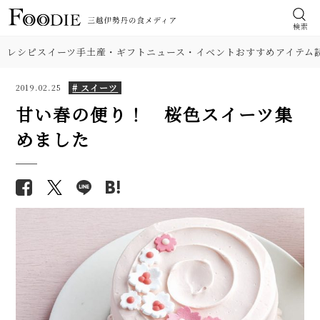
検索
レシピ
スイーツ
手土産・ギフト
ニュース・イベント
おすすめアイテム
# スイーツ
2019.02.25
甘い春の便り！ 桜色スイーツ集
めました