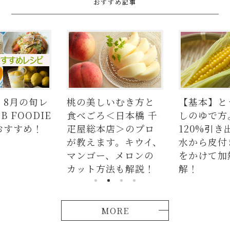
おすすめ記事
しいむき方と
【基本】とうもろこ
【簡単
ろ＜日本橋 千
しのゆで方。甘さを
の人気
本店＞のプロ
120%引き出すには、
ラダは
ます。キウイ、
水から皮付き＆時間
麺、よ
ー、メロンの
をかけて加熱が正
つかな
方法も解説！
解！
説！
MORE