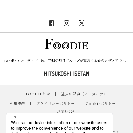
Foodie（フーディー）は、三越伊勢丹グループが運営する食のメディアです。
FOODIEとは
｜
過去の記事（アーカイブ）
｜
利用規約
｜
プライバシーポリシー
｜
Cookieポリシー
｜
お問い合せ
レシピ
｜
スイーツ
｜
手土産・ギフト
｜
ニュース・イベント
｜
おすすめアイテム
｜