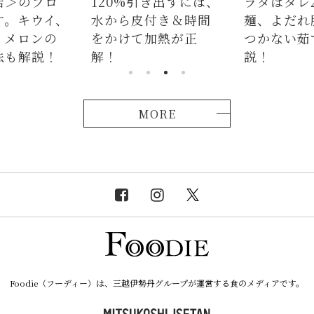
店＞のプロ
120%引き出すには、
ラダはタレ
す。キウイ、
水から皮付き＆時間
麺、よだれ
、メロンの
をかけて加熱が正
つかない茹
法も解説！
解！
説！
MORE
Foodie（フーディー）は、三越伊勢丹グループが運営する食のメディアです。