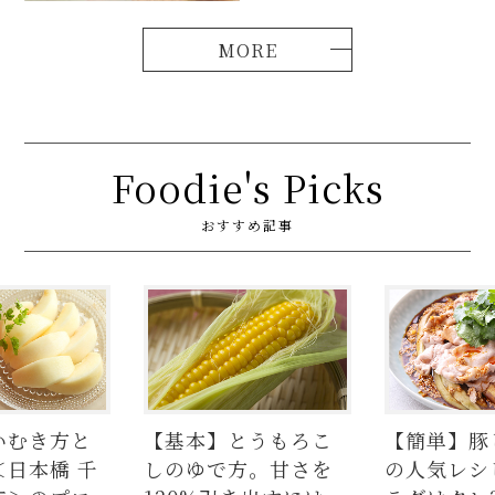
Foodie's Picks
おすすめ記事
いむき方と
【基本】とうもろこ
【簡単】豚
＜日本橋 千
しのゆで方。甘さを
の人気レシ