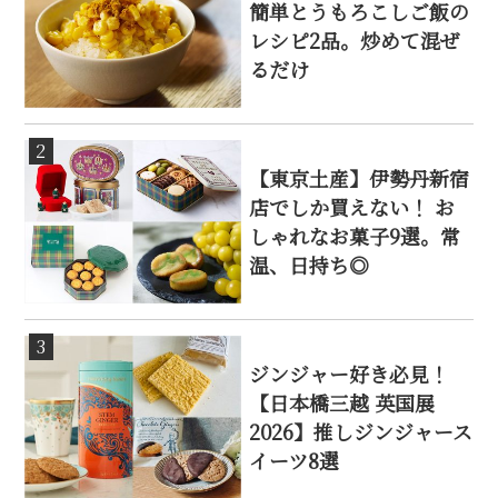
簡単とうもろこしご飯の
レシピ2品。炒めて混ぜ
るだけ
2
【東京土産】伊勢丹新宿
店でしか買えない！ お
しゃれなお菓子9選。常
温、日持ち◎
3
ジンジャー好き必見！
【日本橋三越 英国展
2026】推しジンジャース
イーツ8選