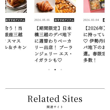
1
2026.05.01
2026.03.04
おすすめアイテム
おすすめアイテム
おす
に合う！当
【期間限定】日本
【2026年
る銀座三越
橋三越のデパ地下
に持ってい
 クリスマス
に週替わりベーカ
♡ 伊勢丹新
ブル＆チキン
リー出店！ ブーラ
パ地下のお弁
ンジェリー エス・
選。春限定
イガラシも♡
多数！
Related Sites
関連サイト