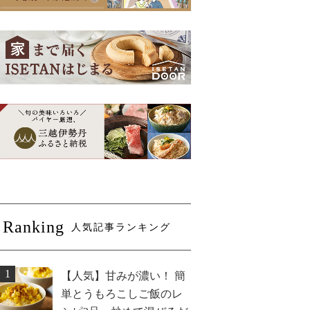
Ranking
人気記事ランキング
1
【人気】甘みが濃い！ 簡
単とうもろこしご飯のレ