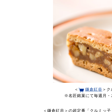
＜
鎌倉紅谷
＞ク
※名匠銘菓にて毎週月・
＜鎌倉紅谷＞の超定番「クルミッ子