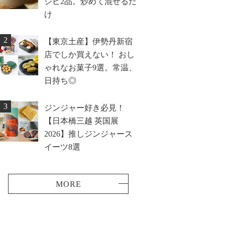
シピ2品。炒めて混ぜるだ
け
2
【東京土産】伊勢丹新宿
店でしか買えない！ おし
ゃれなお菓子9選。常温、
日持ち◎
3
ジンジャー好き必見！
【日本橋三越 英国展
2026】推しジンジャース
イーツ8選