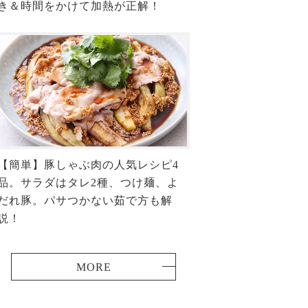
き＆時間をかけて加熱が正解！
【簡単】豚しゃぶ肉の人気レシピ4
品。サラダはタレ2種、つけ麺、よ
だれ豚。パサつかない茹で方も解
説！
MORE