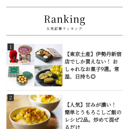
Ranking
人気記事ランキング
1
【東京土産】伊勢丹新宿
店でしか買えない！ お
しゃれなお菓子9選。常
温、日持ち◎
2
【人気】甘みが濃い！
簡単とうもろこしご飯の
レシピ2品。炒めて混ぜ
るだけ