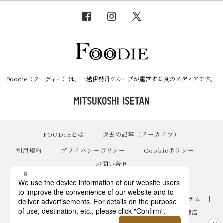
Foodie（フーディー）は、三越伊勢丹グループが運営する食のメディアです。
FOODIEとは
｜
過去の記事（アーカイブ）
｜
利用規約
｜
プライバシーポリシー
｜
Cookieポリシー
｜
お問い合せ
レシピ
｜
スイーツ
｜
手土産・ギフト
｜
ニュース・イベント
｜
おすすめアイテム
｜
読み物・コラム
｜
バイヤーのイチオシ！
｜
伊勢丹新宿店
｜