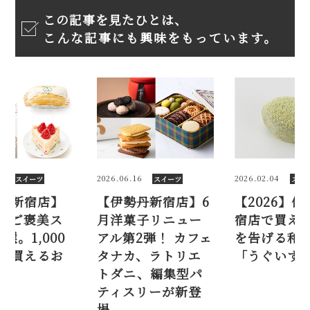
この記事を見たひとは、
こんな記事にも興味をもっています。
16
2026.02.04
2026.01.27
スイーツ
スイーツ
スイ
丹新宿店】6
【2026】伊勢丹新
【伊勢丹新
菓子リニュー
宿店で買える！ 春
デパ地下ご
2弾！ カフェ
を告げる和菓子
イーツ8選。1
カ、ラトリエ
「うぐいす餅」4選
円以下で買
ニ、編集型パ
すすめも
スリーが新登