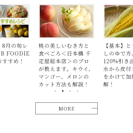
いむき方と
【基本】とうもろこ
【簡単】豚
＜日本橋 千
しのゆで方。甘さを
の人気レシ
店＞のプロ
120%引き出すには、
ラダはタレ
す。キウイ、
水から皮付き＆時間
麺、よだれ
、メロンの
をかけて加熱が正
つかない茹
法も解説！
解！
説！
MORE