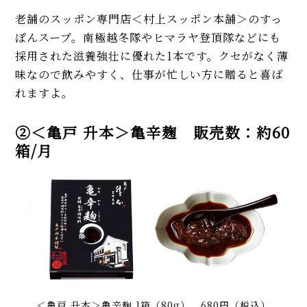
老舗のスッポン専門店＜村上スッポン本舗＞のすっ
ぽんスープ。南極越冬隊やヒマラヤ登頂隊などにも
採用された滋養強壮に優れた1本です。クセがなく薄
味なので飲みやすく、仕事が忙しい方に贈ると喜ば
れますよ。
②＜亀戸 升本＞亀辛麹 販売数：約60
箱/月
＜亀戸 升本＞亀辛麹 1箱（80g） 680円（税込）