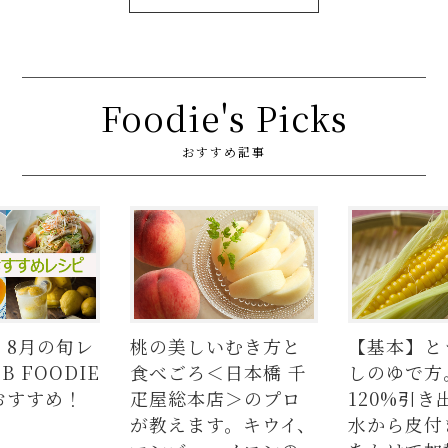
Foodie's Picks
おすすめ記事
いむき方と
【基本】とうもろこ
【簡単】豚
＜日本橋 千
しのゆで方。甘さを
の人気レシ
店＞のプロ
120%引き出すには、
ラダはタレ
す。キウイ、
水から皮付き＆時間
麺、よだれ