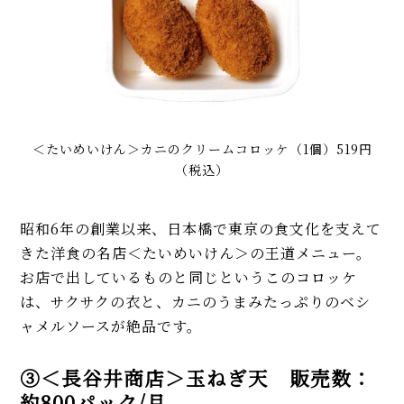
＜たいめいけん＞カニのクリームコロッケ（1個）519円
（税込）
昭和6年の創業以来、日本橋で東京の食文化を支えて
きた洋食の名店＜たいめいけん＞の王道メニュー。
お店で出しているものと同じというこのコロッケ
は、サクサクの衣と、カニのうまみたっぷりのベシ
ャメルソースが絶品です。
③＜長谷井商店＞玉ねぎ天 販売数：
約800パック/月