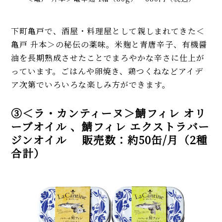
下町亀戸で、酒屋・料理屋として親しまれてきた＜
亀戸 升本＞の秘伝の薬味。米麹と青唐辛子、有機醤
油を長期熟成させたことでまろやかな辛さに仕上が
っています。ごはんや卵焼き、鶏つくねなどアイデ
ア次第でいろいろな楽しみ方ができます。
③＜ラ・カンティーヌ＞鯖フィレ オリ
ーブオイル 、鯖フィレ エクストラバー
ジンオイル 販売数：約50缶/月（2種
合計）