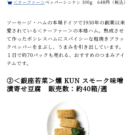
＜ケーファー＞
ペッパーシンケン 100g 648円（税込）
ソーセージ・ハムの本場ドイツで1930年の創業以来
愛されている＜ケーファー＞の本格ハム。熟成させ
て作ったボンレスハムにスパイシーな粗挽きブラッ
クペッパーをまぶし、うまみを引き出しています。
１日で約70パックも売れる、おすすめのつまみアイ
テムです。
②＜銀座若菜＞燻 KUN スモーク味噌
漬寄せ豆腐 販売数：約40箱/週