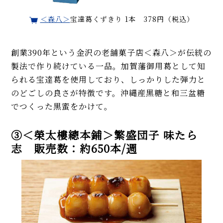
＜森八＞
宝達葛くずきり 1本 378円（税込）
創業390年という金沢の老舗菓子店＜森八＞が伝統の
製法で作り続けている一品。加賀藩御用葛として知
られる宝達葛を使用しており、しっかりした弾力と
のどごしの良さが特徴です。沖縄産黒糖と和三盆糖
でつくった黒蜜をかけて。
③＜榮太樓總本鋪＞繁盛団子 味たら
志 販売数：約650本/週