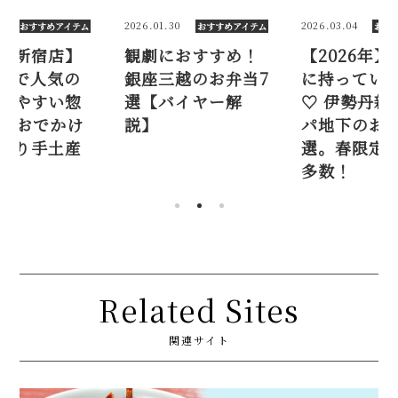
30
2026.03.04
2026.05.02
おすすめアイテム
おすすめアイテム
お
におすすめ！
【2026年】お花見
【伊勢丹新
三越のお弁当7
に持っていきたい
デパ地下で
バイヤー解
♡ 伊勢丹新宿店デ
シェアしや
パ地下のお弁当9
菜10品。
選。春限定弁当が
や持ち寄り
多数！
にも！
Related Sites
関連サイト