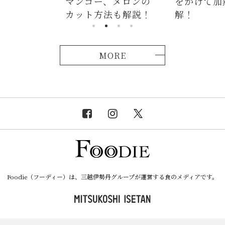
、メロンの
をかけて加熱が正
つかない茹
法も解説！
解！
説！
MORE
Foodie（フーディー）は、三越伊勢丹グループが運営する食のメディアです。