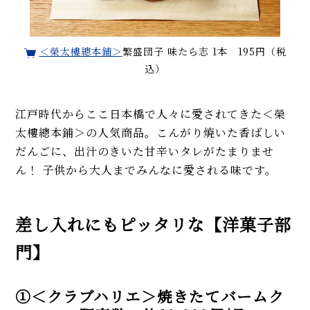
＜榮太樓總本鋪＞
繁盛団子 味たら志 1本 195円（税
込）
江戸時代からここ日本橋で人々に愛されてきた＜榮
太樓總本鋪＞の人気商品。こんがり焼いた香ばしい
だんごに、出汁のきいた甘辛いタレがたまりませ
ん！ 子供から大人までみんなに愛される味です。
差し入れにもピッタリな【洋菓子部
門】
①＜クラブハリエ＞焼きたてバームク