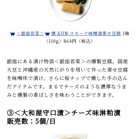
＜銀座若菜＞
燻 KUN スモーク味噌漬寄せ豆腐
1箱
（110g）864円（税込）
銀座にある漬け物店＜銀座若菜＞の燻製豆腐。国産
大豆と沖縄産の天然にがりを用いて作った寄せ豆腐
を味噌床で漬け、さらに桜チップで燻した手の込ん
だアイテムです。まるでチーズのような濃厚なうま
みと燻製の香ばしさを味わうことができます。
③＜大和屋守口漬＞チーズ味淋粕漬
販売数：5個/日