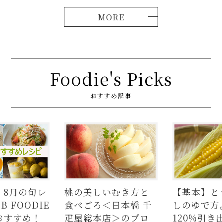
Foodie's Picks
おすすめ記事
レ
桃の美しいむき方と
【基本】とうもろこ
E
食べごろ＜日本橋 千
しのゆで方。甘さを
疋屋総本店＞のプロ
120%引き出すには、