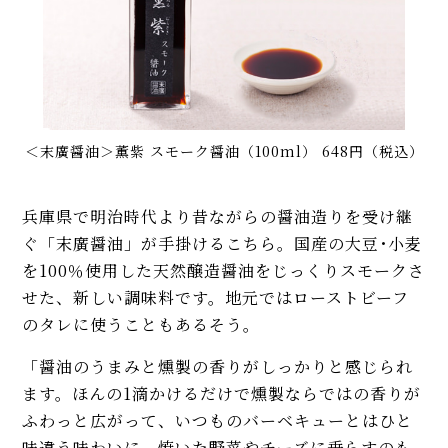
＜末廣醤油＞薫紫 スモーク醤油（100ml） 648円（税込）
兵庫県で明治時代より昔ながらの醤油造りを受け継
ぐ「末廣醤油」が手掛けるこちら。国産の大豆･小麦
を100％使用した天然醸造醤油をじっくりスモークさ
せた、新しい調味料です。地元ではローストビーフ
のタレに使うこともあるそう。
「醤油のうまみと燻製の香りがしっかりと感じられ
ます。ほんの1滴かけるだけで燻製ならではの香りが
ふわっと広がって、いつものバーベキューとはひと
味違う味わいに。焼いた野菜やチーズに垂らすのも