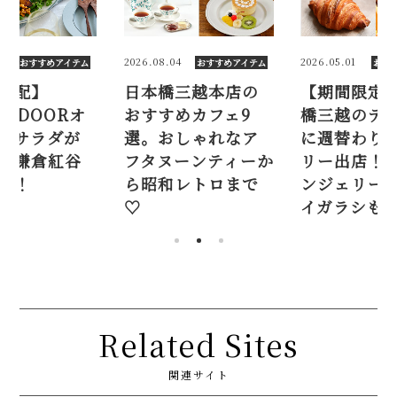
2026.08.04
2026.05.01
おすすめアイテム
おすすめアイテム
おすす
宅配】
日本橋三越本店の
【期間限定】
N DOORオ
おすすめカフェ9
橋三越のデパ
ルサラダが
選。おしゃれなア
に週替わりベ
。鎌倉紅谷
フタヌーンティーか
リー出店！ 
も！
ら昭和レトロまで
ンジェリー 
♡
イガラシも♡
Related Sites
関連サイト