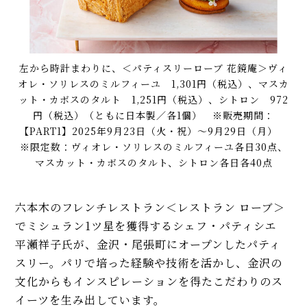
左から時計まわりに、＜パティスリーローブ 花鏡庵＞ヴィ
オレ・ソリレスのミルフィーユ 1,301円（税込）、マスカ
ット・カボスのタルト 1,251円（税込）、シトロン 972
円（税込）（ともに日本製／各1個） ※販売期間：
【PART1】2025年9月23日（火・祝）〜9月29日（月）
※限定数：ヴィオレ・ソリレスのミルフィーユ各日30点、
マスカット・カボスのタルト、シトロン各日各40点
六本木のフレンチレストラン＜レストラン ローブ＞
でミシュラン
1
ツ星を獲得するシェフ・パティシエ
平瀬祥子氏が、金沢・尾張町にオープンしたパティ
スリー。パリで培った経験や技術を活かし、金沢の
文化からもインスピレーションを得たこだわりのス
イーツを生み出しています。