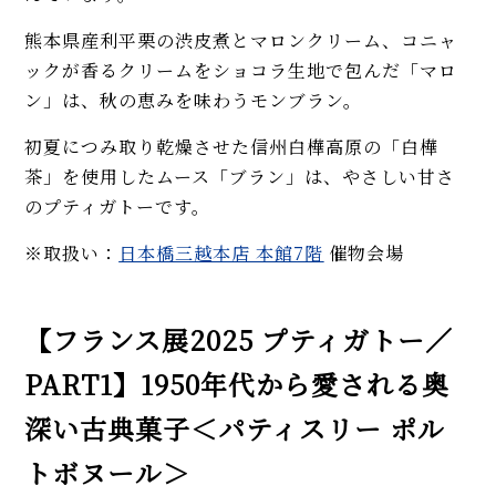
熊本県産利平栗の渋皮煮とマロンクリーム、コニャ
ックが香るクリームをショコラ生地で包んだ「マロ
ン」は、秋の恵みを味わうモンブラン。
初夏につみ取り乾燥させた信州白樺高原の「白樺
茶」を使用したムース「ブラン」は、やさしい甘さ
のプティガトーです。
※取扱い：
日本橋三越本店 本館7階
催物会場
【フランス展2025 プティガトー／
PART1】1950年代から愛される奥
深い古典菓子＜パティスリー ポル
トボヌール＞