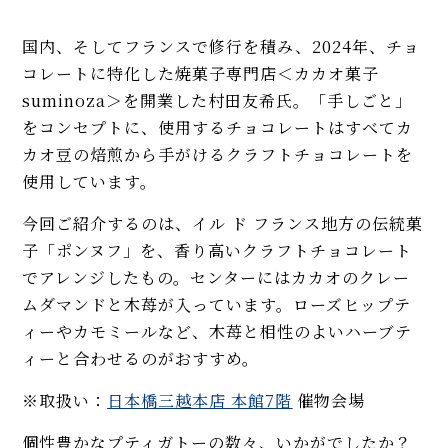
国内、そしてフランスで修行を積み、2024年、チョ
コレートに特化した焼菓子専門店＜カカオ菓子
suminoza＞を開業した村田友希氏。「手しごと」
をコンセプトに、使用するチョコレートはすべてカ
カオ豆の焙煎から手がけるクラフトチョコレートを
使用しています。
今回ご紹介するのは、イル ド フランス地方の伝統菓
子「ポンヌフ」を、香り高いクラフトチョコレート
でアレンジしたもの。センターにはカカオのクレー
ムダマンドと木苺が入っています。ローズヒップテ
ィーやカモミールなど、木苺と相性のよいハーブテ
ィーと合わせるのがおすすめ。
※取扱い：
日本橋三越本店 本館7階
催物会場
個性豊かなプティガトーの数々、いかがでしたか？