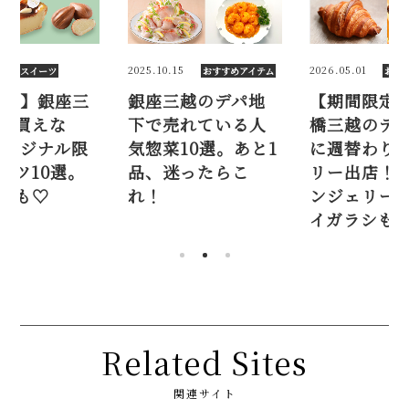
5
2026.05.01
2025.09.08
おすすめアイテム
おすすめアイテム
スイ
越のデパ地
【期間限定】日本
【2025秋
れている人
橋三越のデパ地下
越でしか買
10選。あと1
に週替わりベーカ
い！ オリジ
ったらこ
リー出店！ ブーラ
定スイーツ1
ンジェリー エス・
手土産にも
イガラシも♡
Related Sites
関連サイト