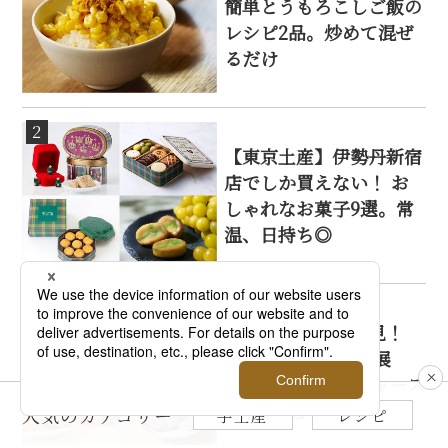
簡単とうもろこしご飯の
レシピ2品。炒めて混ぜ
るだけ
2
【東京土産】伊勢丹新宿
店でしか買えない！ お
しゃれなお菓子9選。常
温、日持ち◎
3
ジンジャー好き必見！
【日本橋三越 英国展
2026】推しジンジャース
イーツ8選
人気のカテゴリー
手土産
レシピ