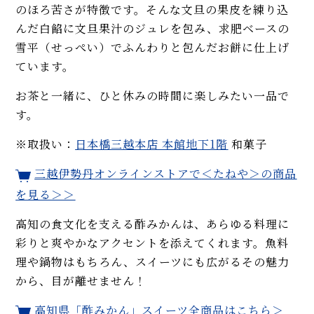
のほろ苦さが特徴です。そんな文旦の果皮を練り込
んだ白餡に文旦果汁のジュレを包み、求肥ベースの
雪平（せっぺい）でふんわりと包んだお餅に仕上げ
ています。
お茶と一緒に、ひと休みの時間に楽しみたい一品で
す。
※取扱い：
日本橋三越本店 本館地下1階
和菓子
三越伊勢丹オンラインストアで
＜たねや＞
の商品
を見る＞＞
高知の食文化を支える酢みかんは、あらゆる料理に
彩りと爽やかなアクセントを添えてくれます。魚料
理や鍋物はもちろん、スイーツにも広がるその魅力
から、目が離せません！
高知県「酢みかん」スイーツ全商品はこちら＞