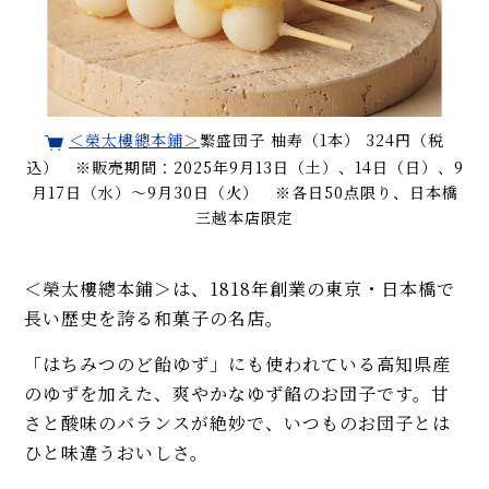
＜榮太樓總本鋪＞
繁盛団子 柚寿（1本） 324円（税
込） ※販売期間：2025年9月13日（土）、14日（日）、9
月17日（水）～9月30日（火） ※各日50点限り、日本橋
三越本店限定
＜榮太樓總本鋪＞は、1818年創業の東京・日本橋で
長い歴史を誇る和菓子の名店。
「はちみつのど飴ゆず」にも使われている高知県産
のゆずを加えた、爽やかなゆず餡のお団子です。甘
さと酸味のバランスが絶妙で、いつものお団子とは
ひと味違うおいしさ。