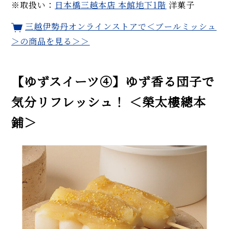
※取扱い：
日本橋三越本店 本館地下1階
洋菓子
三越伊勢丹オンラインストアで
＜ブールミッシュ
＞
の商品を見る＞＞
【ゆずスイーツ④】ゆず香る団子で
気分リフレッシュ！ ＜榮太樓總本
鋪＞