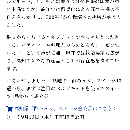
ルガモット。もともとは香りづけやお茶の印象が強
い柑橘ですが、高知では温暖化による既存柑橘の不
作をきっかけに、2009年から栽培への挑戦が始まり
ました。
果皮から立ち上るエキゾチックですっきりとした香
りは、パティシエや料理人の心をとらえ、「ぜひ使
いたい」という声が増加。現在では栽培農家も広が
り、高知の新たな特産品としての存在感を高めてい
ます。
お待たせしました！ 話題の「酢みかん」スイーツ10
選から、まずは注目のベルガモットを使ったスイー
ツ4品からご紹介♡
高知県「酢みかん」スイーツ全商品はこちら＞
＞
※9月10日（水）午前10時公開