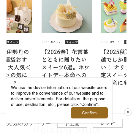
7
2025.09.08
2025.11.26
スイーツ
スイーツ
スイ
26春】花言葉
【2025秋】銀座三
【2026】
に贈りたい
越でしか買えな
スイーツ福
ツ6選。ホワ
い！ オリジナル限
すめ8選。大
ー本命への
定スイーツ10選。
鎌倉紅谷＞
にも♡
手土産にも♡
なる中身は
人気のカテゴリー
手土産
レシピ
Related Sites