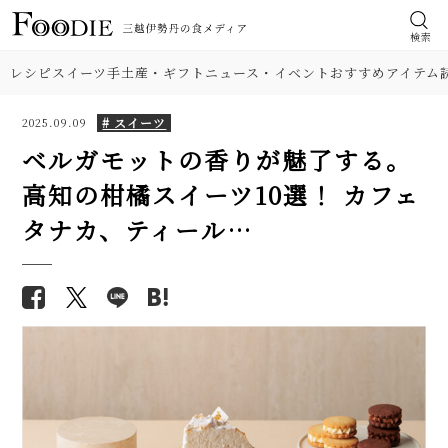
検索
レシピ
スイーツ
手土産・ギフト
ニュース・イベント
おすすめアイテム
# スイーツ
2025.09.09
ベルガモットの香りが魅了する。
高知の柑橘スイーツ10選！ カフェ
タナカ、ティール…