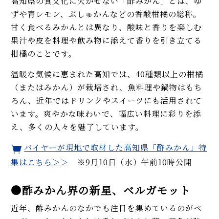
高知県の食文化に欠かせない「酢みかん」とは、ゆ
ずや青レモン、ぶしゅかんなどの香酸柑橘の総称。
甘く食べるみかんとは異なり、酸味と香りを楽しむ
果汁や皮を料理や飲み物に添えて香りを引き立てる
柑橘のことです。
温暖な気候に恵まれた高知では、40種類以上の柑橘
（またはみかん）が栽培され、魚料理や鍋物はもち
ろん、近年ではドリンクやスイーツにも活用されて
います。爽やかな味わいで、幅広い料理に彩りを添
え、多くの人々を魅了しています。
バイヤーが現地で取材した高知県「酢みかん」特
集はこちら＞＞
※9月10日（水）午前10時公開
●酢みかん界の新星、ベルガモット
近年、酢みかんのなかでも注目を集めているのがベ