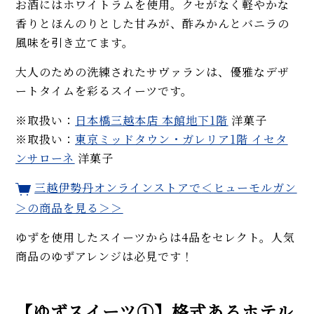
お酒にはホワイトラムを使用。クセがなく軽やかな
香りとほんのりとした甘みが、酢みかんとバニラの
風味を引き立てます。
大人のための洗練されたサヴァランは、優雅なデザ
ートタイムを彩るスイーツです。
※取扱い：
日本橋三越本店 本館地下1階
洋菓子
※取扱い：
東京ミッドタウン・ガレリア1階 イセタ
ンサローネ
洋菓子
三越伊勢丹オンラインストアで
＜
ヒューモルガン
＞
の商品を見る＞＞
ゆずを使用したスイーツからは4品をセレクト。人気
商品のゆずアレンジは必見です！
【ゆずスイーツ①】格式あるホテル