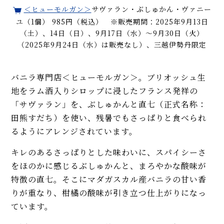
＜ヒューモルガン＞
サヴァラン・ぶしゅかん・ヴァニー
ユ（1個） 985円（税込） ※販売期間：2025年9月13日
（土）、14日（日）、9月17日（水）～9月30日（火）
（2025年9月24日（水）は販売なし）、三越伊勢丹限定
バニラ専門店＜ヒューモルガン＞。ブリオッシュ生
地をラム酒入りシロップに浸したフランス発祥の
「サヴァラン」を、ぶしゅかんと直七（正式名称：
田熊すだち）を使い、残暑でもさっぱりと食べられ
るようにアレンジされています。
キレのあるさっぱりとした味わいに、スパイシーさ
をほのかに感じるぶしゅかんと、まろやかな酸味が
特徴の直七。そこにマダガスカル産バニラの甘い香
りが重なり、柑橘の酸味が引き立つ仕上がりになっ
ています。