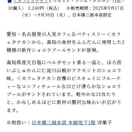
＜カフェタナカ＞
ビスキュイ・プール・グルマン（1缶／
10個入） 3,240円（税込） ※販売期間：2025年9月17日
（水）～9月30日（火）、日本橋三越本店限定
愛知・名古屋発の人気カフェ＆パティスリー＜カフ
ェタナカ＞から、高知の食材をふんだんに使用した2
種類の新作ショコラブールサンドが登場。
高知県産天日塩にベルガモット香る一品と、ほろ苦
いぶしゅかんに仁淀川山椒がアクセントのショコラ
味。＜カフェタナカ＞自慢のビスキュイにフルーテ
ィーなコンフィチュール＆口どけ滑らかなショコラ
ブールがサンドされています。軽やかな口当たり
と、かみしめるほどに素材の贅沢な味わいが広がり
ます。
※取扱い：
日本橋三越本店 本館地下1階
洋菓子