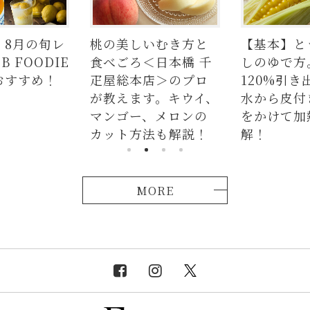
】8月の旬レ
桃の美しいむき方と
【基本】と
 FOODIE
食べごろ＜日本橋 千
しのゆで方
おすすめ！
疋屋総本店＞のプロ
120%引き
が教えます。キウイ、
水から皮付
マンゴー、メロンの
をかけて加
カット方法も解説！
解！
MORE