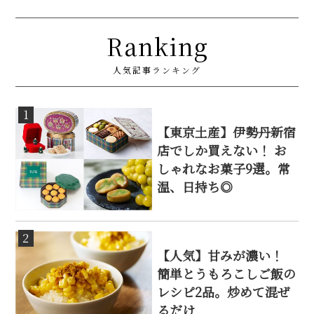
Ranking
人気記事ランキング
1
【東京土産】伊勢丹新宿
店でしか買えない！ お
しゃれなお菓子9選。常
温、日持ち◎
2
【人気】甘みが濃い！
簡単とうもろこしご飯の
レシピ2品。炒めて混ぜ
るだけ