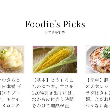
Foodie's Picks
おすすめ記事
いむき方と
【基本】とうもろこ
【簡単】豚
＜日本橋 千
しのゆで方。甘さを
の人気レシ
店＞のプロ
120%引き出すには、
ラダはタレ
す。キウイ、
水から皮付き＆時間
麺、よだれ
、メロンの
をかけて加熱が正
つかない茹