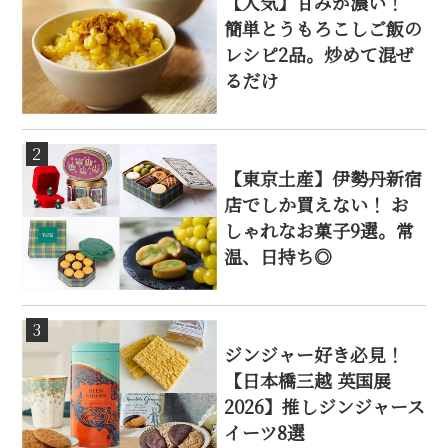
【人気】甘みが濃い！
簡単とうもろこしご飯の
レシピ2品。炒めて混ぜ
るだけ
2
【東京土産】伊勢丹新宿
店でしか買えない！ お
しゃれなお菓子9選。常
温、日持ち◎
3
ジンジャー好き必見！
【日本橋三越 英国展
2026】推しジンジャース
イーツ8選