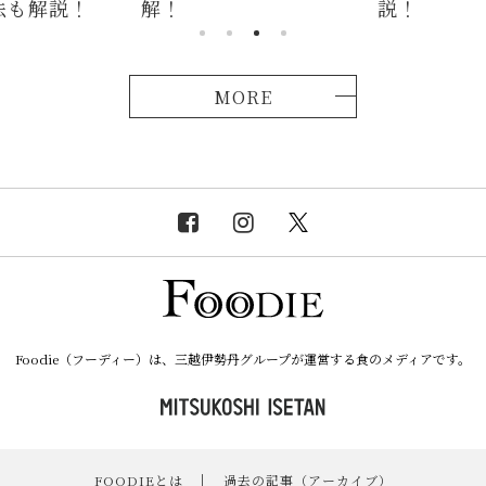
法も解説！
解！
説！
MORE
Foodie（フーディー）は、三越伊勢丹グループが運営する食のメディアです。
FOODIEとは
｜
過去の記事（アーカイブ）