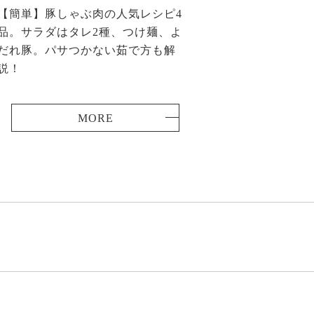
【簡単】豚しゃぶ肉の人気レシピ4
品。サラダはタレ2種、つけ麺、よ
だれ豚。パサつかない茹で方も解
説！
MORE