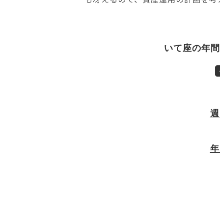
いて座の年間
週
年