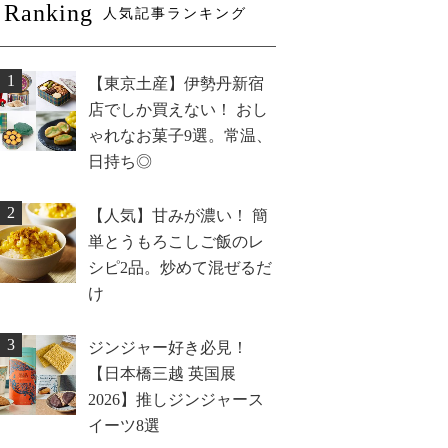
Ranking
人気記事ランキング
1
【東京土産】伊勢丹新宿
店でしか買えない！ おし
ゃれなお菓子9選。常温、
日持ち◎
2
【人気】甘みが濃い！ 簡
単とうもろこしご飯のレ
シピ2品。炒めて混ぜるだ
け
3
ジンジャー好き必見！
【日本橋三越 英国展
2026】推しジンジャース
イーツ8選