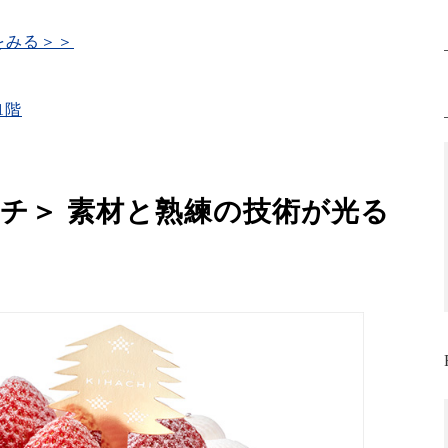
をみる＞＞
1階
ハチ＞ 素材と熟練の技術が光る