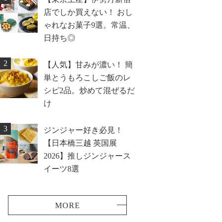
店でしか買えない！ おし
ゃれなお菓子9選。常温、
日持ち◎
2
【人気】甘みが濃い！ 簡
単とうもろこしご飯のレ
シピ2品。炒めて混ぜるだ
け
3
ジンジャー好き必見！
【日本橋三越 英国展
2026】推しジンジャース
イーツ8選