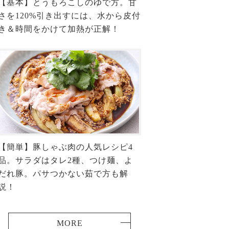
【基本】とうもろこしのゆで方。甘
さを120%引き出すには、水から皮付
き＆時間をかけて加熱が正解！
【簡単】豚しゃぶ肉の人気レシピ4
品。サラダはタレ2種、つけ麺、よ
だれ豚。パサつかない茹で方も解
説！
MORE