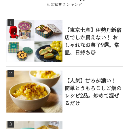
人気記事ランキング
1
【東京土産】伊勢丹新宿
店でしか買えない！ お
しゃれなお菓子9選。常
温、日持ち◎
2
【人気】甘みが濃い！
簡単とうもろこしご飯の
レシピ2品。炒めて混ぜ
るだけ
3