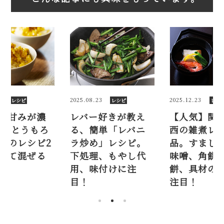
2
2025.08.23
2025.12.23
レシピ
レシピ
レシ
】甘みが濃
レバー好きが教え
【人気】関
簡単とうもろ
る、簡単「レバニ
西の雑煮レシ
飯のレシピ2
ラ炒め」レシピ。
品。すまし
めて混ぜる
下処理、もやし代
味噌、角餅
用、味付けに注
餅、具材の
目！
注目！