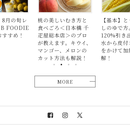
】8月の旬レ
桃の美しいむき方と
【基本】と
 FOODIE
食べごろ＜日本橋 千
しのゆで方
おすすめ！
疋屋総本店＞のプロ
120%引き
が教えます。キウイ、
水から皮付
マンゴー、メロンの
をかけて加
カット方法も解説！
解！
MORE