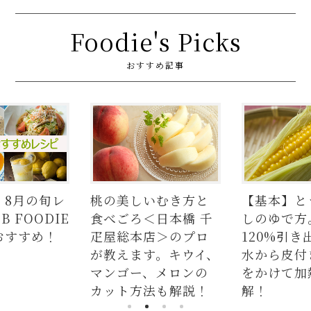
Foodie's Picks
おすすめ記事
レ
桃の美しいむき方と
【基本】とうもろこ
E
食べごろ＜日本橋 千
しのゆで方。甘さを
疋屋総本店＞のプロ
120%引き出すには、
が教えます。キウイ、
水から皮付き＆時間
マンゴー、メロンの
をかけて加熱が正
カット方法も解説！
解！