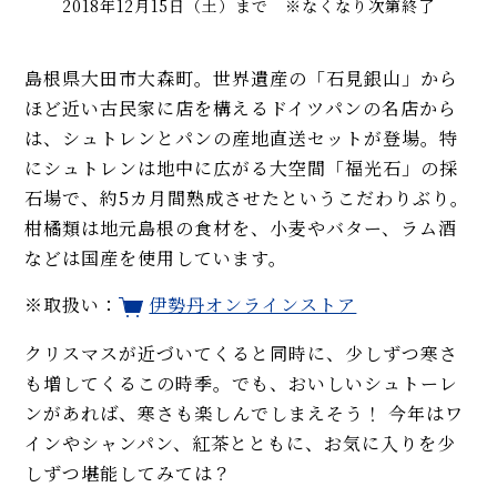
2018年12月15日（土）まで ※なくなり次第終了
島根県大田市大森町。世界遺産の「石見銀山」から
ほど近い古民家に店を構えるドイツパンの名店から
は、シュトレンとパンの産地直送セットが登場。特
にシュトレンは地中に広がる大空間「福光石」の採
石場で、約5カ月間熟成させたというこだわりぶり。
柑橘類は地元島根の食材を、小麦やバター、ラム酒
などは国産を使用しています。
※取扱い：
伊勢丹オンラインストア
クリスマスが近づいてくると同時に、少しずつ寒さ
も増してくるこの時季。でも、おいしいシュトーレ
ンがあれば、寒さも楽しんでしまえそう！ 今年はワ
インやシャンパン、紅茶とともに、お気に入りを少
しずつ堪能してみては？