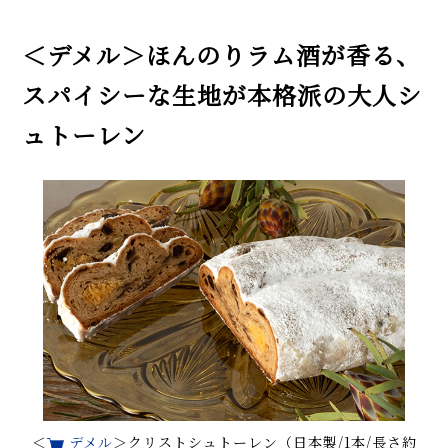
＜デメル＞ほんのりラム酒が香る、
スパイシーな生地が本格派の大人シ
ュトーレン
＜
デメル
＞クリストシュトーレン（日本製/1本/長さ約