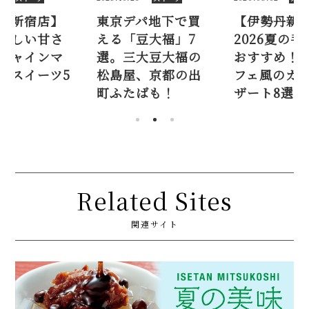
新宿店】
東京デパ地下で買
【伊勢丹新宿
しい甘さ
える「豆大福」7
2026夏の手土
ャインマ
選。三大豆大福の
おすすめ！ ミ
スイーツ5
松島屋、京都の出
フェ風のカッ
町ふたばも！
ザート8選
Related Sites
関連サイト