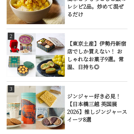
レシピ2品。炒めて混ぜ
るだけ
2
【東京土産】伊勢丹新宿
店でしか買えない！ お
しゃれなお菓子9選。常
温、日持ち◎
3
ジンジャー好き必見！
【日本橋三越 英国展
2026】推しジンジャース
イーツ8選