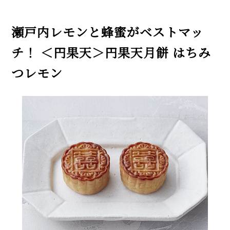
瀬戸内レモンと蜂蜜がベストマッ
チ！ ＜円果天＞円果天月餅 はちみ
つレモン