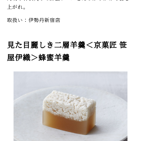
上がれ。
取扱い：伊勢丹新宿店
見た目麗しき二層羊羹＜京菓匠 笹
屋伊織＞蜂蜜羊羹