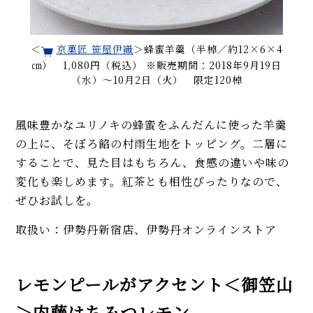
＜
京菓匠 笹屋伊織
＞蜂蜜羊羹（半棹／約12×6×4
㎝） 1,080円（税込） ※販売期間：2018年9月19日
（水）〜10月2日（火） 限定120棹
風味豊かなユリノキの蜂蜜をふんだんに使った羊羹
の上に、そぼろ餡の村雨生地をトッピング。二層に
することで、見た目はもちろん、食感の違いや味の
変化も楽しめます。紅茶とも相性ぴったりなので、
ぜひお試しを。
取扱い：伊勢丹新宿店、伊勢丹オンラインストア
レモンピールがアクセント＜御笠山
＞内藤はちみつレモン