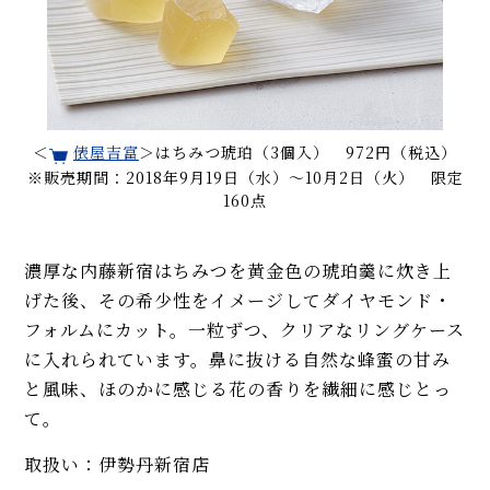
＜
俵屋吉富
＞はちみつ琥珀（3個入） 972円（税込）
※販売期間：2018年9月19日（水）〜10月2日（火） 限定
160点
濃厚な内藤新宿はちみつを黄金色の琥珀羹に炊き上
げた後、その希少性をイメージしてダイヤモンド・
フォルムにカット。一粒ずつ、クリアなリングケース
に入れられています。鼻に抜ける自然な蜂蜜の甘み
と風味、ほのかに感じる花の香りを繊細に感じとっ
て。
取扱い：伊勢丹新宿店