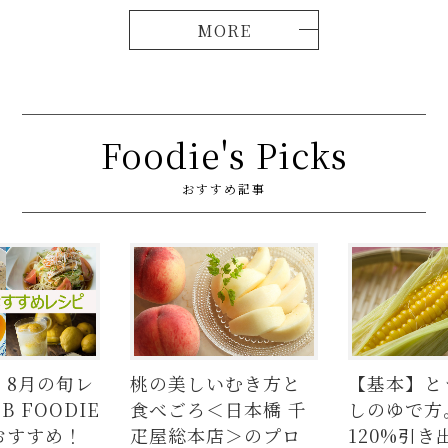
Foodie's Picks
おすすめ記事
いむき方と
【基本】とうもろこ
【簡単】豚
＜日本橋 千
しのゆで方。甘さを
の人気レシ
店＞のプロ
120%引き出すには、
ラダはタレ