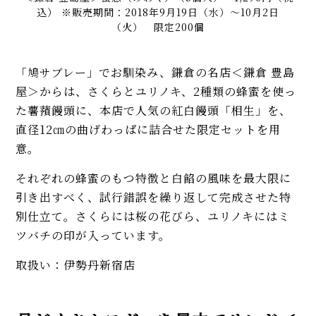
込） ※販売期間：2018年9月19日（水）〜10月2日
（火） 限定200個
「鳩サブレー」でお馴染み、鎌倉の名店＜鎌倉 豊島
屋＞からは、さくらとユリノキ、2種類の蜂蜜を使っ
た薯蕷饅頭に、本店で人気の紅白饅頭「相生」を、
直径12㎝の曲げわっぱに詰合せた限定セットを用
意。
それぞれの蜂蜜のもつ特徴と白餡の風味を最大限に
引き出すべく、試行錯誤を繰り返して完成させた特
別仕立て。さくらには桜の花びら、ユリノキにはミ
ツバチの印が入っています。
取扱い：伊勢丹新宿店