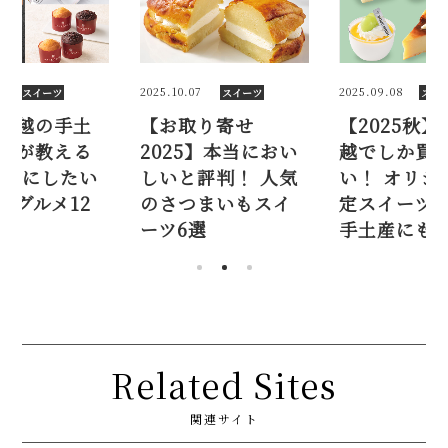
7
2025.09.08
2026.05.26
スイーツ
スイーツ
スイ
り寄せ
【2025秋】銀座三
【銀座三越
5】本当におい
越でしか買えな
産】ツウが
評判！ 人気
い！ オリジナル限
♡ 新定番に
まいもスイ
定スイーツ10選。
デパ地下グル
選
手土産にも♡
選
Related Sites
関連サイト