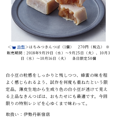
＜
鈴懸
＞はちみつきんつば（1個） 270円（税込） ※
販売期間：2018年9月19日（水）〜9月25日（火）、10月3
日（水）〜10月16日（火） 各日限定50個
白小豆の粒感をしっかりと残しつつ、蜂蜜の味を程
よく感じられるよう、試作を何度も重ねたという限
定品。薄皮生地から生成り色の白小豆が透けて見え
る上品なきんつばは、おもたせにも最適です。今回
限りの特別レシピを心ゆくまで味わって。
取扱い：伊勢丹新宿店