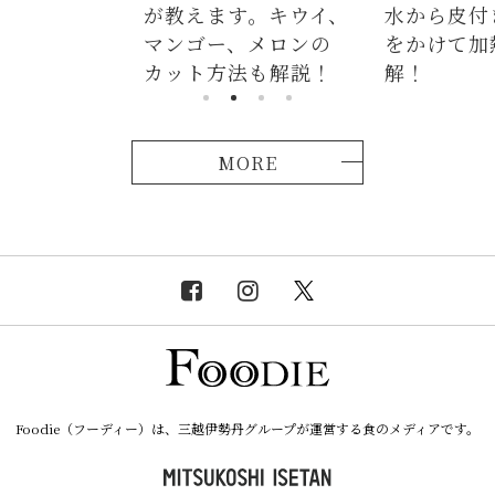
す。キウイ、
水から皮付き＆時間
麺、よだれ
、メロンの
をかけて加熱が正
つかない茹
法も解説！
解！
説！
MORE
Foodie（フーディー）は、三越伊勢丹グループが運営する食のメディアです。