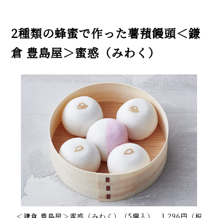
2種類の蜂蜜で作った薯蕷饅頭＜鎌
倉 豊島屋＞蜜惑（みわく）
＜鎌倉 豊島屋＞蜜惑（みわく）（5個入） 1,296円（税