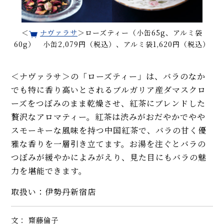
＜
ナヴァラサ
＞ローズティー（小缶65g、アルミ袋
60g） 小缶2,079円（税込）、アルミ袋1,620円（税込）
＜ナヴァラサ＞の「ローズティー」は、バラのなか
でも特に香り高いとされるブルガリア産ダマスクロ
ーズをつぼみのまま乾燥させ、紅茶にブレンドした
贅沢なアロマティー。紅茶は渋みがおだやかでやや
スモーキーな風味を持つ中国紅茶で、バラの甘く優
雅な香りを一層引き立てます。お湯を注ぐとバラの
つぼみが緩やかによみがえり、見た目にもバラの魅
力を堪能できます。
取扱い：伊勢丹新宿店
文： 齋藤倫子