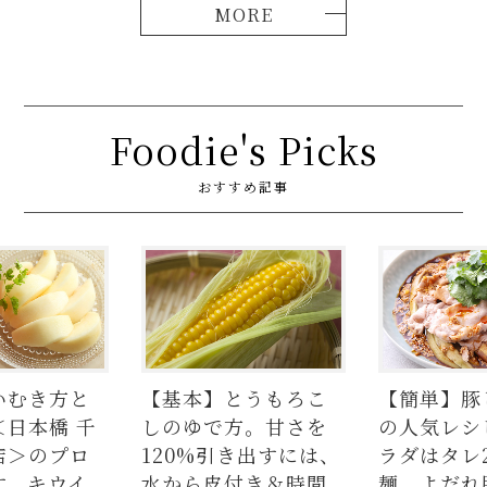
Foodie's Picks
おすすめ記事
いむき方と
【基本】とうもろこ
【簡単】豚
＜日本橋 千
しのゆで方。甘さを
の人気レシ
店＞のプロ
120%引き出すには、
ラダはタレ
す。キウイ、
水から皮付き＆時間
麺、よだれ