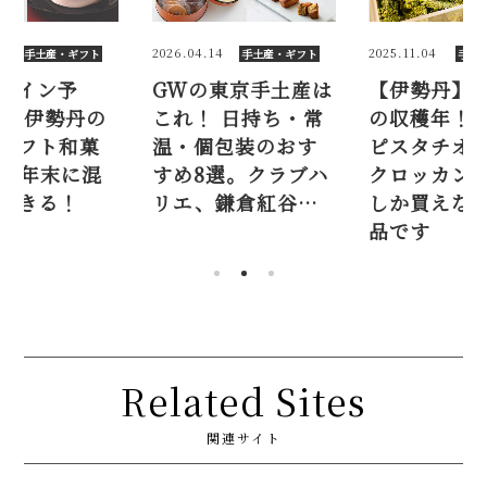
6
2026.04.14
2025.11.04
手土産・ギフト
手土産・ギフト
手土
ライン予
GWの東京手土産は
【伊勢丹】2
026伊勢丹の
これ！ 日持ち・常
の収穫年！ 
ギフト和菓
温・個包装のおす
ピスタチオ2
選。年末に混
すめ8選。クラブハ
クロッカン
できる！
リエ、鎌倉紅谷…
しか買えな
品です
Related Sites
関連サイト