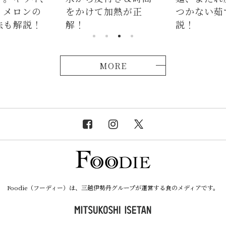
、メロンの
をかけて加熱が正
つかない茹
法も解説！
解！
説！
MORE
Foodie（フーディー）は、三越伊勢丹グループが運営する食のメディアです。