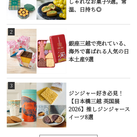
しゃれなお菓子9選。常
温、日持ち◎
2
銀座三越で売れている、
海外で喜ばれる人気の日
本土産9選
3
ジンジャー好き必見！
【日本橋三越 英国展
2026】推しジンジャース
イーツ8選