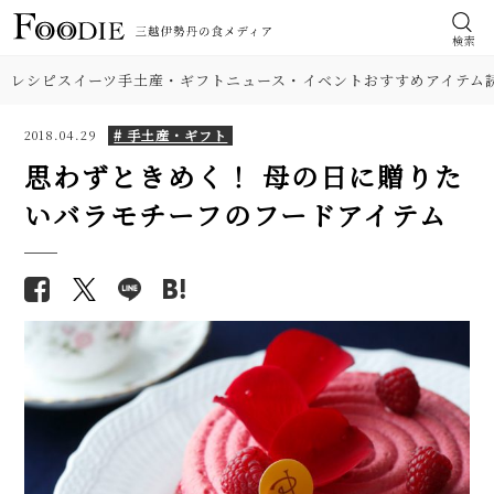
検索
レシピ
スイーツ
手土産・ギフト
ニュース・イベント
おすすめアイテム
# 手土産・ギフト
2018.04.29
思わずときめく！ 母の日に贈りた
いバラモチーフのフードアイテム