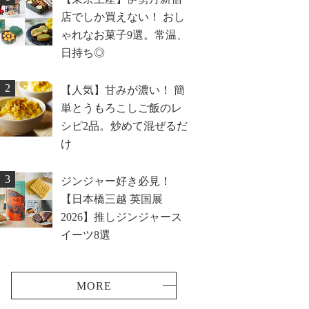
店でしか買えない！ おし
ゃれなお菓子9選。常温、
日持ち◎
2
【人気】甘みが濃い！ 簡
単とうもろこしご飯のレ
シピ2品。炒めて混ぜるだ
け
3
ジンジャー好き必見！
【日本橋三越 英国展
2026】推しジンジャース
イーツ8選