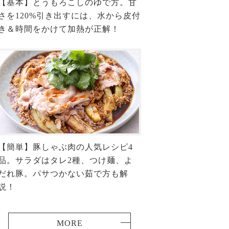
【基本】とうもろこしのゆで方。甘
さを120%引き出すには、水から皮付
き＆時間をかけて加熱が正解！
【簡単】豚しゃぶ肉の人気レシピ4
品。サラダはタレ2種、つけ麺、よ
だれ豚。パサつかない茹で方も解
説！
MORE