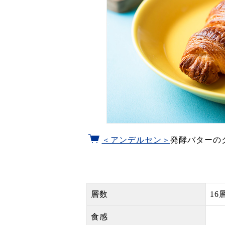
＜アンデルセン＞
発酵バターの
層数
16
食感