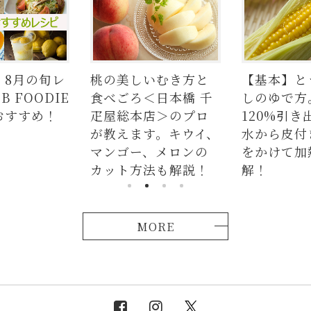
桃の美しいむき方と
【基本】とうもろこ
食べごろ＜日本橋 千
しのゆで方。甘さを
疋屋総本店＞のプロ
120%引き出すには、
が教えます。キウイ、
水から皮付き＆時間
マンゴー、メロンの
をかけて加熱が正
カット方法も解説！
解！
MORE