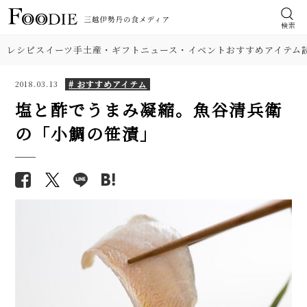
検索
レシピ
スイーツ
手土産・ギフト
ニュース・イベント
おすすめアイテム
# おすすめアイテム
2018.03.13
塩と酢でうまみ凝縮。魚谷清兵衛
の「小鯛の笹漬」