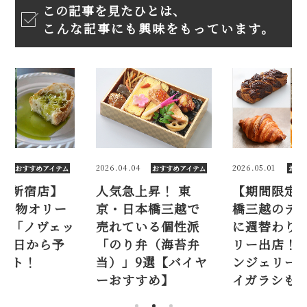
この記事を見たひとは、
こんな記事にも興味をもっています。
2026.04.04
2026.05.01
すめアイテム
おすすめアイテム
おすすめアイテ
宿店】
人気急上昇！ 東
【期間限定】日本
物オリー
京・日本橋三越で
橋三越のデパ地下
ノヴェッ
売れている個性派
に週替わりベーカ
から予
「のり弁（海苔弁
リー出店！ ブー
！
当）」9選【バイヤ
ンジェリー エス
ーおすすめ】
イガラシも♡