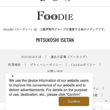
Foodie（フーディー）は、三越伊勢丹グループが運営する食のメディアです。
FOODIEとは
｜
過去の記事（アーカイブ）
｜
利用規約
｜
プライバシーポリシー
｜
Cookieポリシー
｜
お問い合せ
レシピ
｜
スイーツ
｜
手土産・ギフト
｜
ニュース・イベント
｜
おすすめアイテム
｜
読み物・コラム
｜
バイヤーのイチオシ！
｜
伊勢丹新宿店
｜
銀座三越
｜
日本橋三越本店
｜
FOODIE占い
人気のカテゴリー
手土産
レシピ