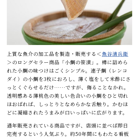
上質な魚介の加工品を製造・販売する＜
魚谷清兵衛
＞のロングセラー商品「小鯛の笹漬」。樽に詰めら
れた小鯛の味つけはごくシンプル。連子鯛（レンコ
ダイ）の小鯛を3枚におろし、薄く塩をして米酢にさ
っとくぐらせるだけ……ですが、侮ることなかれ。
透明感ある薄桃色の美しい色合いの小鯛をひと切れ
ほおばれば、しっとりとなめらかな舌触り。かむほ
どに凝縮されたうまみが口いっぱいに広がります。
通年販売されている商品ですが、店頭に並べば即日
完売するという人気ぶり。約50年間にもわたる看板