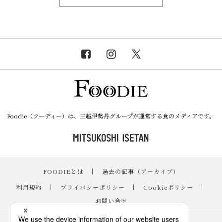
Foodie（フーディー）は、三越伊勢丹グループが運営する食のメディアです。
FOODIEとは
｜
過去の記事（アーカイブ）
｜
利用規約
｜
プライバシーポリシー
｜
Cookieポリシー
｜
お問い合せ
レシピ
｜
スイーツ