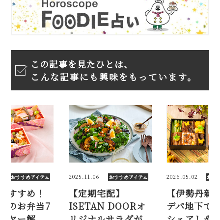
この記事を見たひとは、
こんな記事にも興味をもっています。
2025.11.06
2026.05.02
アイテム
おすすめアイテム
おすすめアイテム
め！
【定期宅配】
【伊勢丹新宿店】
当7
ISETAN DOORオ
デパ地下で人気の
解
リジナルサラダが
シェアしやすい惣