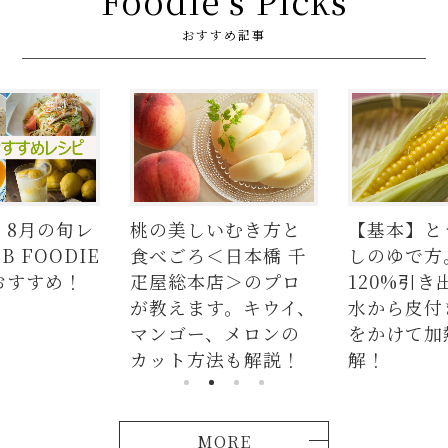
Foodie's Picks
おすすめ記事
レ
桃の美しいむき方と
【基本】とうもろこ
E
食べごろ＜日本橋 千
しのゆで方。甘さを
疋屋総本店＞のプロ
120%引き出すには、
が教えます。キウイ、
水から皮付き＆時間
マンゴー、メロンの
をかけて加熱が正
カット方法も解説！
解！
MORE