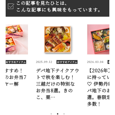
この記事を見たひとは、
こんな記事にも興味をもっています。
0
2025.09.12
2026.03.04
おすすめアイテム
おすすめアイテム
おす
おすすめ！
デパ地下テイクアウ
【2026年
越のお弁当7
トで秋を楽しむ！
に持ってい
イヤー解
三越だけの特別な
♡ 伊勢丹新
お弁当8選。きの
パ地下のお弁
こ、栗…
選。春限定
多数！