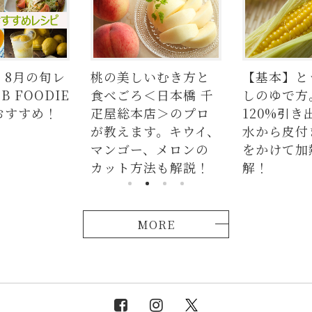
】8月の旬レ
桃の美しいむき方と
【基本】と
 FOODIE
食べごろ＜日本橋 千
しのゆで方
おすすめ！
疋屋総本店＞のプロ
120%引き
が教えます。キウイ、
水から皮付
マンゴー、メロンの
をかけて加
カット方法も解説！
解！
MORE