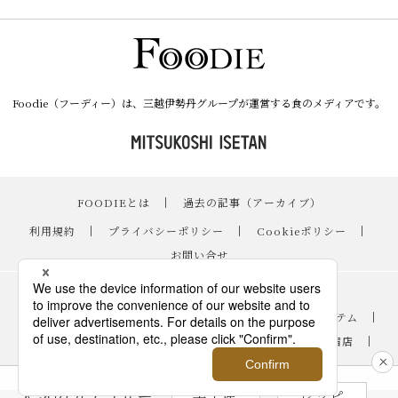
Foodie（フーディー）は、三越伊勢丹グループが運営する食のメディアです。
FOODIEとは
｜
過去の記事（アーカイブ）
｜
利用規約
｜
プライバシーポリシー
｜
Cookieポリシー
｜
お問い合せ
レシピ
｜
スイーツ
｜
手土産・ギフト
｜
ニュース・イベント
｜
おすすめアイテム
｜
読み物・コラム
｜
バイヤーのイチオシ！
｜
伊勢丹新宿店
｜
銀座三越
｜
日本橋三越本店
｜
FOODIE占い
人気のカテゴリー
手土産
レシピ