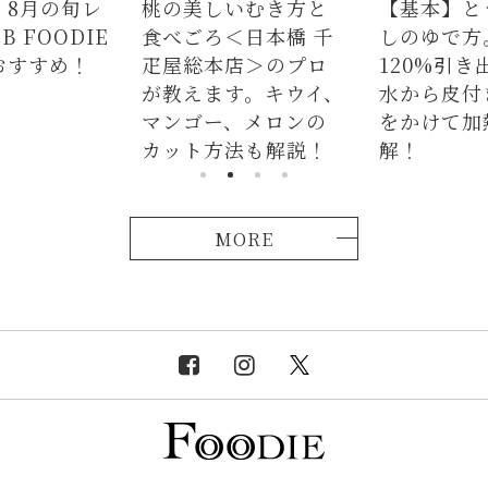
】8月の旬レ
桃の美しいむき方と
【基本】と
 FOODIE
食べごろ＜日本橋 千
しのゆで方
おすすめ！
疋屋総本店＞のプロ
120%引き
が教えます。キウイ、
水から皮付
マンゴー、メロンの
をかけて加
カット方法も解説！
解！
MORE