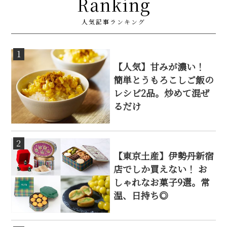
Ranking
人気記事ランキング
1
【人気】甘みが濃い！
簡単とうもろこしご飯の
レシピ2品。炒めて混ぜ
るだけ
2
【東京土産】伊勢丹新宿
店でしか買えない！ お
しゃれなお菓子9選。常
温、日持ち◎