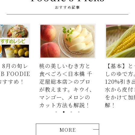
おすすめ記事
しいむき方と
【基本】とうもろこ
【簡単
ろ＜日本橋 千
しのゆで方。甘さを
の人気
本店＞のプロ
120%引き出すには、
ラダは
ます。キウイ、
水から皮付き＆時間
麺、よ
ー、メロンの
をかけて加熱が正
つかな
方法も解説！
解！
説！
MORE