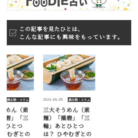
この記事を見たひとは、
こんな記事にも興味をもっています。
.06.05
2026.06.05
読み物・コラム
読み物・コラム
大そうめん（素
三大そうめん（素
）「播磨」「三
麺）「播磨」「三
」あとひとつ
輪」あとひとつ
？ ひやむぎとの
は？ ひやむぎとの