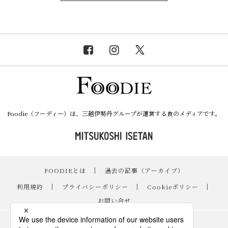
Foodie（フーディー）は、三越伊勢丹グループが運営する食のメディアです。
FOODIEとは
｜
過去の記事（アーカイブ）
｜
利用規約
｜
プライバシーポリシー
｜
Cookieポリシー
｜
お問い合せ
レシピ
｜
スイーツ