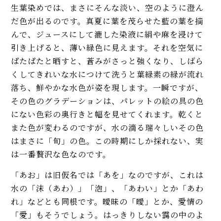
生葉染めでは、まさにそんな淡い、空のように澄ん
だ色が出るのです。真夏に葉を茂らせた藍の葉を摘
んで、ジュースにして漉した染液に絹や麻を浸けて
引き上げると、薄い緑色に見えます。それを空気に
ぱたぱたと晒すと、蒼みがさっと強くなり、しばら
くしてきれいな水につけて洗うと葉緑素の緑が流れ
落ち、鮮やかな水色が姿を現します。一瞬ですが、
その色のグラデーションは、パレットの絵の具の色
にない色彩の奥行きと幅を見せてくれます。乾くと
また色が変わるのですが、水の滴る瑞々しいその色
はまさに「旬」の色。この時期にしか採れない、実
は一番贅沢な色なのです。
「あお」は旧仮名では「あを」なのですが、これは
水の「沫（あわ）」「泡」、「あわい」とか「あわ
れ」などとも同根です。曖昧の「曖」とか、愛情の
「愛」もそうでしょう。はっきりしない靄の中のよ