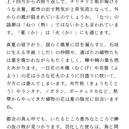
上下四方からの照り返しで、チリチリと肌が焼けそ
うな炎暑。都市の出す熱気が上昇気流となって、外
からの風が阻まれているのでしょうか。「なつ」の
語源は「ねつ（熱）」ではないかとも言われていま
す。「夏（か）」は「火（か）」にも通じます。
真夏の昼下がり、揺らぐ風景に目を凝らすと、石垣
に生える羊歯（しだ）の仲間や、道ばたの植物たち
は葉を焼かれながらもたくましく、欅や楠の葉も燃
えあがります。一日花の木槿（むくげ）や芙蓉（ふ
よう）の花は小さな花火のように日盛りに咲いて、
夕方には萎んでしまいます。夾竹桃（きょうちくと
う）やランタナ、ノボタン、ポーチュラカなど、熱
帯からやってきた植物の花は夏の強光に似合います
ね。
都会の真ん中でも、いたるところ意外なところで蝉
の抜け殻が見つかります。羽化した彼らは、鳥と同