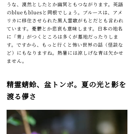
うな、漠然としたとか幽冥ともつながります。英語
のblueもbluesと同根でしょう。ブルースは、アメ
リカに移住させられた黒人霊歌がもとだとも言われ
ています。憂鬱とか悲哀も意味します。日本の地名
に「青」がつくところは多くが墓地だったりしま
す。ですから、もっと行くと怖い世界の話（怪談な
ど）にもなりますね。熱暑には涼しげな青は欠かせ
ません。
精霊蜻蛉、盆トンボ。夏の光と影を
渡る儚さ