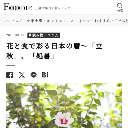
検索
レシピ
スイーツ
手土産・ギフト
ニュース・イベント
おすすめアイテム
# 読み物・コラム
2015.08.19
花と食で彩る日本の暦〜「立
秋」、「処暑」