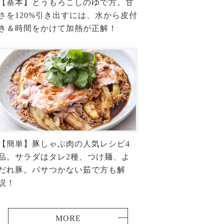
【基本】とうもろこしのゆで方。甘
さを120%引き出すには、水から皮付
き＆時間をかけて加熱が正解！
【簡単】豚しゃぶ肉の人気レシピ4
品。サラダはタレ2種、つけ麺、よ
だれ豚。パサつかない茹で方も解
説！
MORE