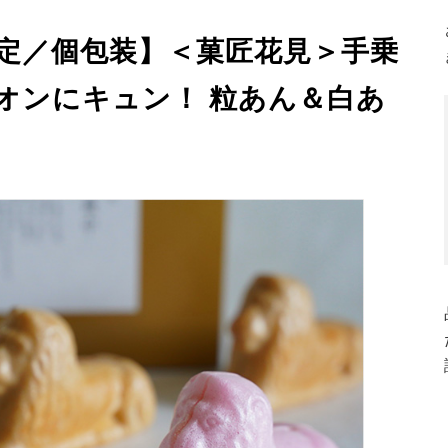
限定／個包装】＜菓匠花見＞手乗
オンにキュン！ 粒あん＆白あ