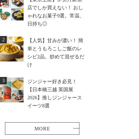
店でしか買えない！ おし
ゃれなお菓子9選。常温、
日持ち◎
2
【人気】甘みが濃い！ 簡
単とうもろこしご飯のレ
シピ2品。炒めて混ぜるだ
け
3
ジンジャー好き必見！
【日本橋三越 英国展
2026】推しジンジャース
イーツ8選